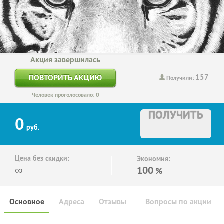
Акция завершилась
157
ПОВТОРИТЬ АКЦИЮ
Получили:
Человек проголосовало: 0
ПОЛУЧИТЬ
0
руб.
Цена без скидки:
Экономия:
∞
100
%
Основное
Адреса
Отзывы
Вопросы по акции