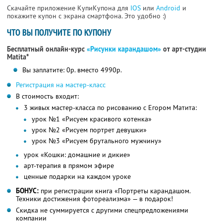
Скачайте приложение КупиКупона для
IOS
или
Android
и
покажите купон с экрана смартфона. Это удобно :)
ЧТО ВЫ ПОЛУЧИТЕ ПО КУПОНУ
Бесплатный онлайн-курс
«Рисунки карандашом»
от арт-студии
Matita*
Вы заплатите: 0р. вместо 4990р.
Регистрация на мастер-класс
В стоимость входит:
3 живых мастер-класса по рисованию с Егором Матита:
урок №1 «Рисуем красивого котенка»
урок №2 «Рисуем портрет девушки»
урок №3 «Рисуем брутального мужчину»
урок «Кошки: домашние и дикие»
арт-терапия в прямом эфире
ценные подарки на каждом уроке
БОНУС:
при регистрации книга «Портреты карандашом.
Техники достижения фотореализма» — в подарок!
Скидка не суммируется с другими спецпредложениями
компании