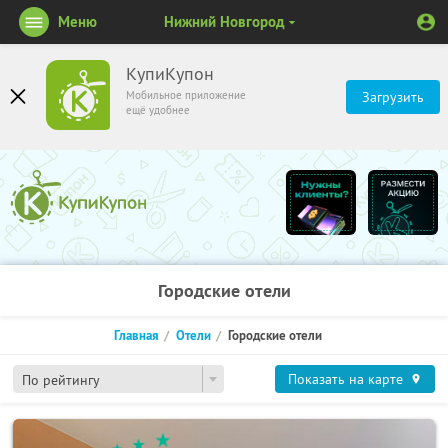
Меню
Нижний Новгород
КупиКупон
Мобильное приложение
Загрузить
ещё удобнее
Городские отели
Главная
Отели
Городские отели
Показать на карте
По рейтингу