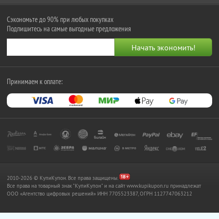
Сэкономьте до 90% при любых покупках
Подпишитесь на самые выгодные предложения
Принимаем к оплате:
2010-2026 © КупиКупон. Все права защищены.
Все права на товарный знак "КупиКупон" и на сайт www.kupikupon.ru принадлежат
OOO «Агентство цифровых решений» ИНН 7705523387, ОГРН 1127747063212