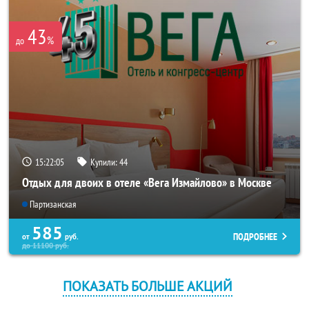
43
%
до
15:22:05
Купили:
44
Отдых для двоих в отеле «Вега Измайлово» в Москве
Партизанская
585
ПОДРОБНЕЕ
от
руб.
до
11100
руб.
ПОКАЗАТЬ БОЛЬШЕ АКЦИЙ