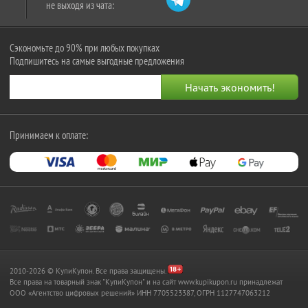
не выходя из чата:
Сэкономьте до 90% при любых покупках
Подпишитесь на самые выгодные предложения
Принимаем к оплате:
2010-2026 © КупиКупон. Все права защищены.
Все права на товарный знак "КупиКупон" и на сайт www.kupikupon.ru принадлежат
OOO «Агентство цифровых решений» ИНН 7705523387, ОГРН 1127747063212