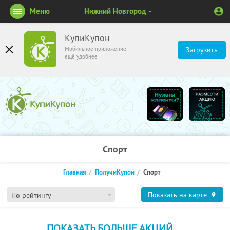
Меню
Нижний Новгород
КупиКупон
Мобильное приложение
Загрузить
ещё удобнее
Спорт
Главная
ПолучиКупон
Спорт
Показать на карте
По рейтингу
ПОКАЗАТЬ БОЛЬШЕ АКЦИЙ