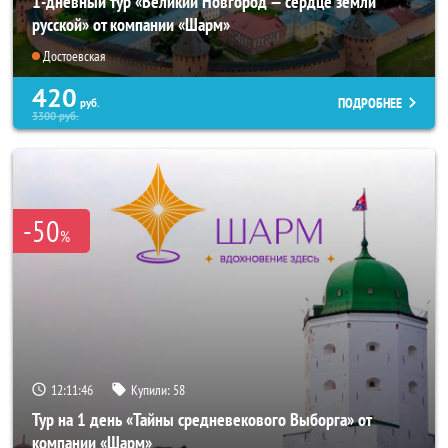
1-дневный тур «Великий Новгород — сердце земли
русской» от компании «Шарм»
Достоевская
420
ПОДРОБНЕЕ
руб.
3300
руб.
-50
%
12:11:44
Купили:
58
Тур на 1 день «Тайны средневекового Выборга» от
компании «Шарм»