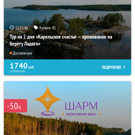
12:11:44
Купили:
41
Тур на 2 дня «Карельское счастье — проживание на
берегу Ладоги»
Достоевская
1740
ПОДРОБНЕЕ
руб.
13900
руб.
-50
%