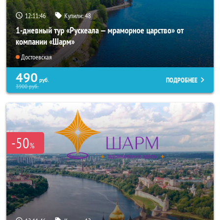
12:11:44
Купили:
48
1-дневный тур «Рускеала — мраморное царство» от
компании «Шарм»
Достоевская
490
ПОДРОБНЕЕ
руб.
3900
руб.
-50
%