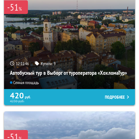
-51
%
12:11:44
Купили:
9
Автобусный тур в Выборг от туроператора «ХохломаТур»
Сенная площадь
420
ПОДРОБНЕЕ
руб.
4230
руб.
-51
%