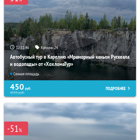
12:11:44
Купили:
24
Автобусный тур в Карелию «Мраморный каньон Рускеала
и водопады» от «ХохломаТур»
Сенная площадь
450
ПОДРОБНЕЕ
руб.
4550
руб.
-51
%