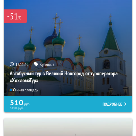
-51
%
12:11:44
Купили:
2
Автобусный тур в Великий Новгород от туроператора
«ХохломаТур»
Сенная площадь
510
ПОДРОБНЕЕ
руб.
5190
руб.