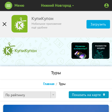
Меню
Нижний Новгород
КупиКупон
Мобильное приложение
Загрузить
ещё удобнее
Туры
Главная
Туры
Показать на карте
По рейтингу