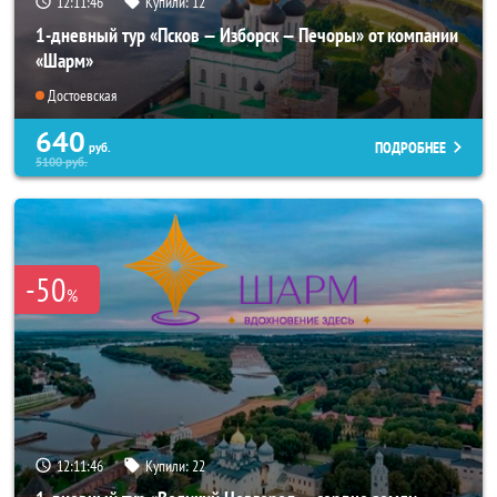
12:11:44
Купили:
12
1-дневный тур «Псков — Изборск — Печоры» от компании
«Шарм»
Достоевская
640
ПОДРОБНЕЕ
руб.
5100
руб.
-50
%
12:11:44
Купили:
22