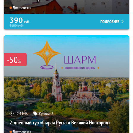
Достоевская
390
ПОДРОБНЕЕ
руб.
3100
руб.
-50
%
12:11:44
Купили:
8
2-дневный тур «Старая Русса и Великий Новгород»
Достоевская