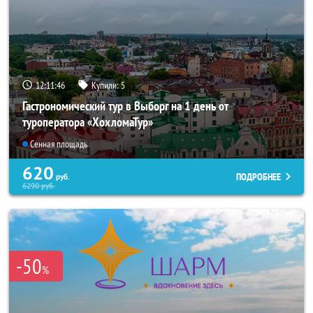
12:11:44
Купили:
5
Гастрономический тур в Выборг на 1 день от
туроператора «ХохломаТур»
Сенная площадь
620
ПОДРОБНЕЕ
руб.
6290
руб.
-50
%