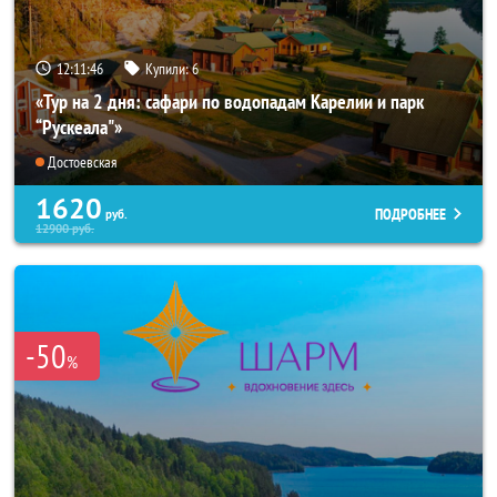
12:11:44
Купили:
6
«Тур на 2 дня: сафари по водопадам Карелии и парк
“Рускеала"»
Достоевская
1620
ПОДРОБНЕЕ
руб.
12900
руб.
-50
%