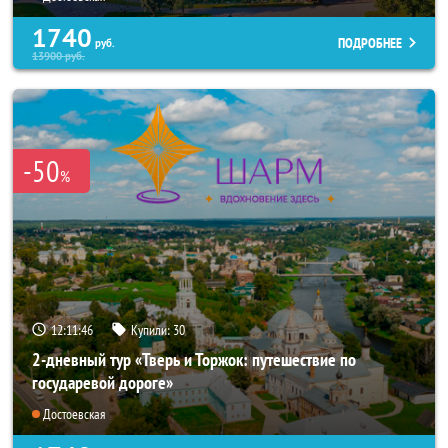
1740
ПОДРОБНЕЕ
руб.
13900
руб.
-50
%
12:11:44
Купили:
30
2-дневный тур «Тверь и Торжок: путешествие по
государевой дороге»
Достоевская