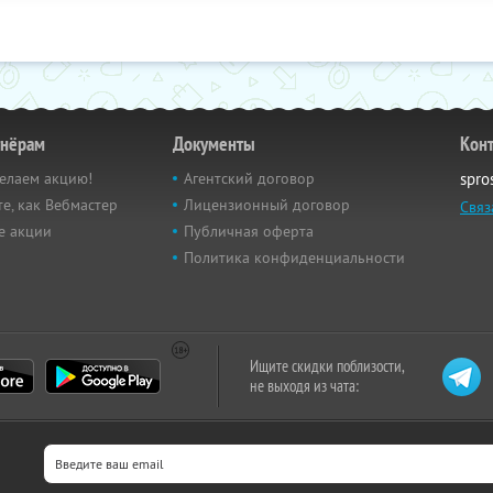
тнёрам
Документы
Кон
елаем акцию!
Агентский договор
spro
е, как Вебмастер
Лицензионный договор
Связ
е акции
Публичная оферта
Политика конфиденциальности
Ищите скидки поблизости,
не выходя из чата: