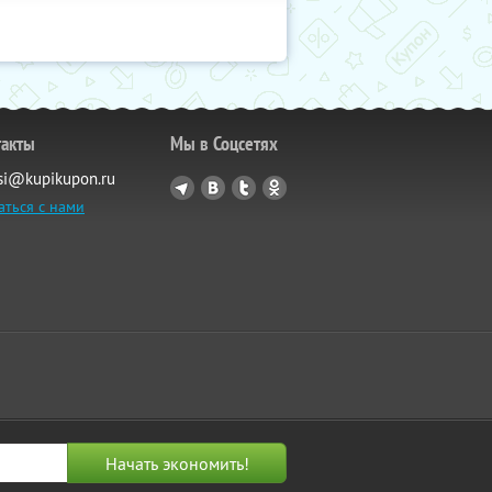
такты
Мы в Соцсетях
si@kupikupon.ru
аться с нами