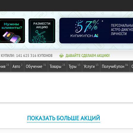
КУПИЛИ:
141 625 316
КУПОНОВ
ДАВАЙТЕ СДЕЛАЕМ АКЦИЮ!
25
2
31
25
13
13
86
ния
Авто
Обучение
Товары
Туры
Услуги
ПолучиКупон
ПОКАЗАТЬ БОЛЬШЕ АКЦИЙ