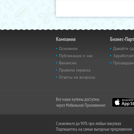
Компания
Бизнес-Пар
Основное
Давайте сд
Публикации о нас
Заработайт
Вакансии
Прошедши
Правила сервиса
Ответы на вопросы
Все наши купоны доступны
через Мобильное Приложение:
Сэкономьте до 90% при любых покупках
Подпишитесь на самые выгодные предложения