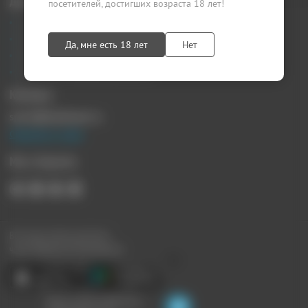
Документы
посетителей, достигших возраста 18 лет!
Агентский договор
Лицензионный договор
Да, мне есть 18 лет
Нет
Публичная оферта
Политика конфиденциальности
Контакты
sprosi@kupikupon.ru
Связаться с нами
Мы в Соцсетях
Все наши купоны доступны
через Мобильное Приложение:
Ищите скидки поблизости,