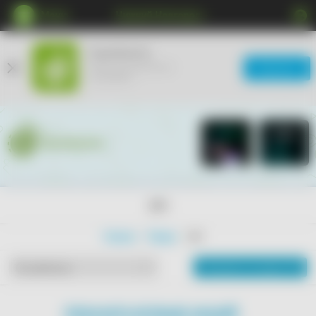
Меню
Нижний Новгород
КупиКупон
Мобильное приложение
Загрузить
ещё удобнее
18+
Главная
Товары
18+
Показать на карте
По рейтингу
ПОКАЗАТЬ БОЛЬШЕ АКЦИЙ