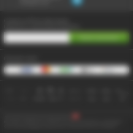
не выходя из чата:
Сэкономьте до 90% при любых покупках
Подпишитесь на самые выгодные предложения
Принимаем к оплате:
2010-2026 © КупиКупон. Все права защищены.
Все права на товарный знак "КупиКупон" и на сайт www.kupikupon.ru принадлежат
OOO «Агентство цифровых решений» ИНН 7705523387, ОГРН 1127747063212