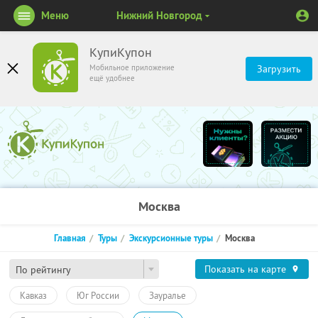
Меню
Нижний Новгород
КупиКупон
Мобильное приложение
Загрузить
ещё удобнее
Москва
Главная
Туры
Экскурсионные туры
Москва
Показать на карте
По рейтингу
Кавказ
Юг России
Зауралье