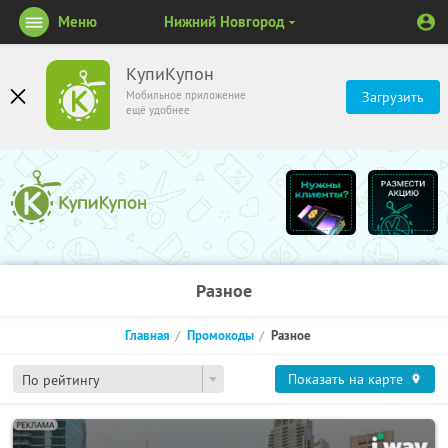
Меню
Нижний Новгород
КупиКупон
Мобильное приложение
Загрузить
ещё удобнее
Разное
Главная
Промокоды
Разное
Показать на карте
По рейтингу