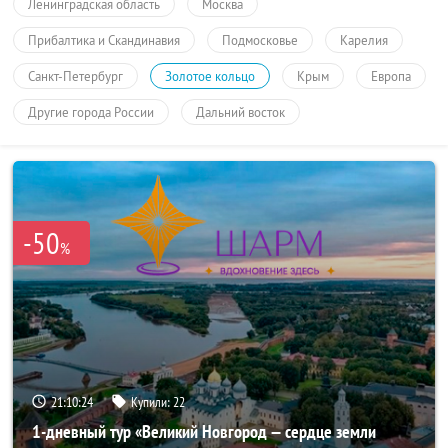
Ленинградская область
Москва
Прибалтика и Скандинавия
Подмосковье
Карелия
Санкт-Петербург
Золотое кольцо
Крым
Европа
Другие города России
Дальний восток
-50
%
21:10:23
Купили:
22
1-дневный тур «Великий Новгород — сердце земли