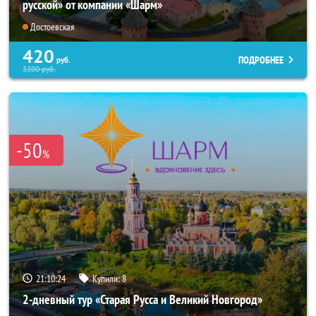
русской» от компании «Шарм»
Достоевская
420
ПОДРОБНЕЕ
руб.
3300
руб.
-50
%
21:10:23
Купили:
8
2-дневный тур «Старая Русса и Великий Новгород»