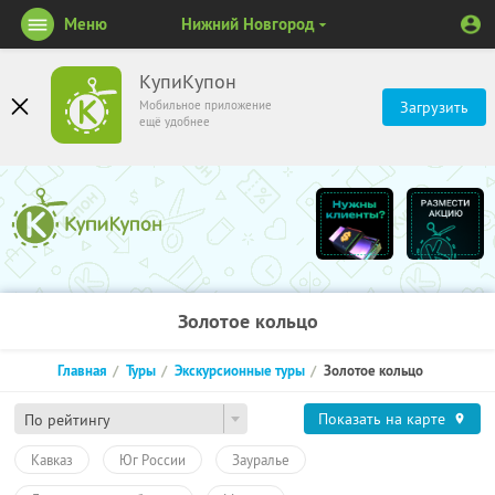
Меню
Нижний Новгород
КупиКупон
Мобильное приложение
Загрузить
ещё удобнее
Золотое кольцо
Главная
Туры
Экскурсионные туры
Золотое кольцо
Показать на карте
По рейтингу
Кавказ
Юг России
Зауралье