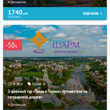
Достоевская
1740
ПОДРОБНЕЕ
руб.
13900
руб.
-50
%
21:10:23
Купили:
30
2-дневный тур «Тверь и Торжок: путешествие по
государевой дороге»
Достоевская