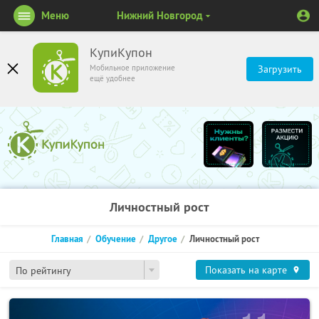
Меню
Нижний Новгород
КупиКупон
Мобильное приложение
Загрузить
ещё удобнее
Личностный рост
Главная
Обучение
Другое
Личностный рост
Показать на карте
По рейтингу