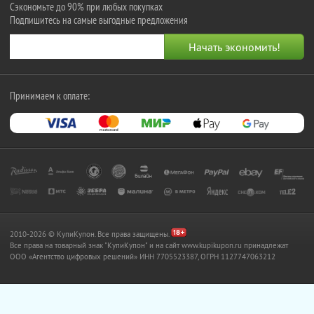
Сэкономьте до 90% при любых покупках
Подпишитесь на самые выгодные предложения
Принимаем к оплате:
2010-2026 © КупиКупон. Все права защищены.
Все права на товарный знак "КупиКупон" и на сайт www.kupikupon.ru принадлежат
OOO «Агентство цифровых решений» ИНН 7705523387, ОГРН 1127747063212