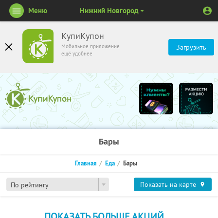
Меню
Нижний Новгород
КупиКупон
Мобильное приложение
Загрузить
ещё удобнее
Бары
Главная
Еда
Бары
Показать на карте
По рейтингу
ПОКАЗАТЬ БОЛЬШЕ АКЦИЙ