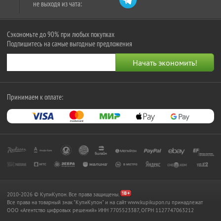
не выходя из чата:
Сэкономьте до 90% при любых покупках
Подпишитесь на самые выгодные предложения
Принимаем к оплате:
2010-2026 © КупиКупон. Все права защищены.
Все права на товарный знак "КупиКупон" и на сайт www.kupikupon.ru принадлежат
OOO «Агентство цифровых решений» ИНН 7705523387, ОГРН 1127747063212