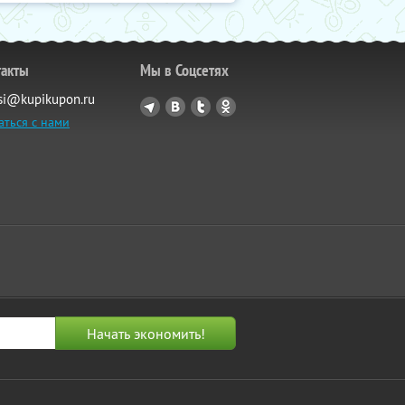
такты
Мы в Соцсетях
si@kupikupon.ru
аться с нами