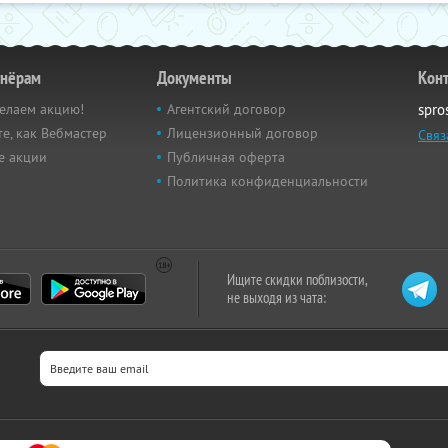
тнёрам
Документы
Кон
елаем акцию!
Агентский договор
spro
е, как Вебмастер
Лицензионный договор
Связ
е акции
Публичная оферта
Политика конфиденциальности
Ищите скидки поблизости,
не выходя из чата: