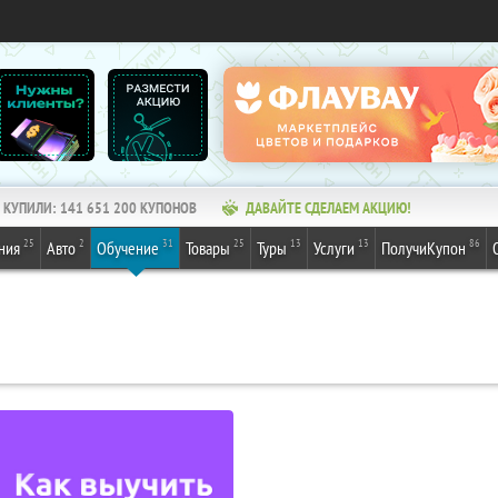
КУПИЛИ:
141 651 200
КУПОНОВ
ДАВАЙТЕ СДЕЛАЕМ АКЦИЮ!
25
2
31
25
13
13
86
ния
Авто
Обучение
Товары
Туры
Услуги
ПолучиКупон