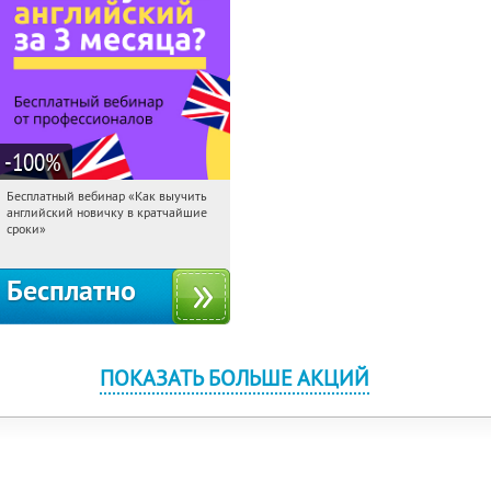
-100
%
Бесплатный вебинар «Как выучить
02:17:08
Получили:
16
английский новичку в кратчайшие
Россия
сроки»
Бесплатно
ПОКАЗАТЬ БОЛЬШЕ АКЦИЙ