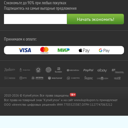
Сэкономьте до 90% при любых покупках
Подпишитесь на самые выгодные предложения
Принимаем к оплате:
2010-2026 © КупиКупон. Все права защищены.
Все права на товарный знак "КупиКупон" и на сайт www.kupikupon.ru принадлежат
OOO «Агентство цифровых решений» ИНН 7705523387, ОГРН 1127747063212