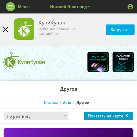
Меню
Нижний Новгород
КупиКупон
Мобильное приложение
Загрузить
ещё удобнее
Другое
Главная
Авто
Другое
Показать на карте
По рейтингу