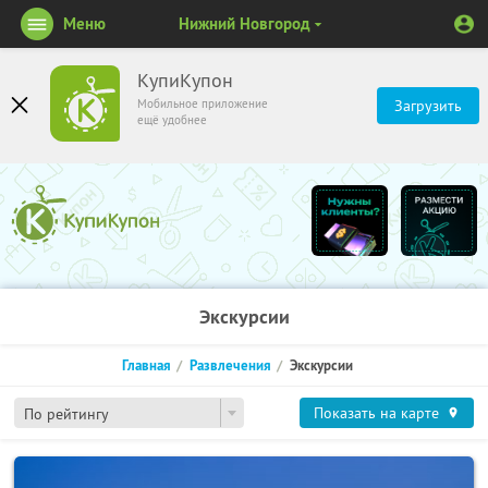
Меню
Нижний Новгород
КупиКупон
Мобильное приложение
Загрузить
ещё удобнее
Экскурсии
Главная
Развлечения
Экскурсии
Показать на карте
По рейтингу