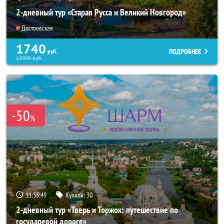
2-дневный тур «Старая Русса и Великий Новгород»
Достоевская
1740
ПОДРОБНЕЕ
руб.
13900
руб.
-50
%
11:55:48
Купили:
30
2-дневный тур «Тверь и Торжок: путешествие по
государевой дороге»