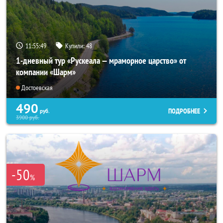
11:55:48
Купили:
48
1-дневный тур «Рускеала — мраморное царство» от
компании «Шарм»
Достоевская
490
ПОДРОБНЕЕ
руб.
3900
руб.
-50
%