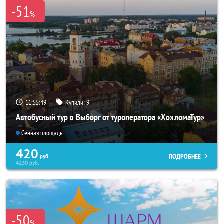
-51
%
11:55:48
Купили:
9
Автобусный тур в Выборг от туроператора «ХохломаТур»
Сенная площадь
420
ПОДРОБНЕЕ
руб.
4230
руб.
-50
%