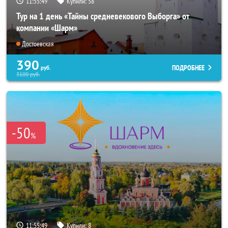
11:55:48
Купили:
58
Тур на 1 день «Тайны средневекового Выборга» от
компании «Шарм»
Достоевская
390
ПОДРОБНЕЕ
руб.
3100
руб.
-50
%
11:55:48
Купили:
8