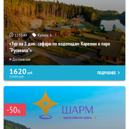
11:55:48
Купили:
6
«Тур на 2 дня: сафари по водопадам Карелии и парк
“Рускеала"»
Достоевская
1620
ПОДРОБНЕЕ
руб.
12900
руб.
-50
%