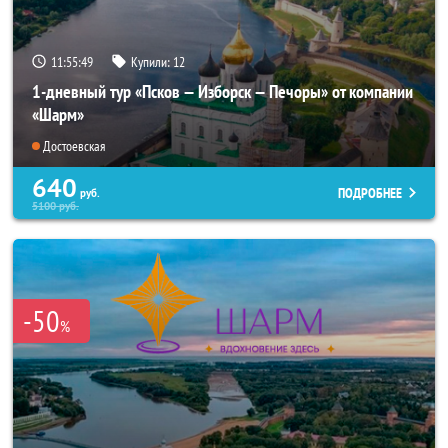
11:55:48
Купили:
12
1-дневный тур «Псков — Изборск — Печоры» от компании
«Шарм»
Достоевская
640
ПОДРОБНЕЕ
руб.
5100
руб.
-50
%