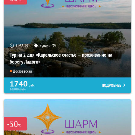
11:55:48
Купили:
39
Тур на 2 дня «Карельское счастье — проживание на
берегу Ладоги»
Достоевская
1740
ПОДРОБНЕЕ
руб.
13900
руб.
-50
%