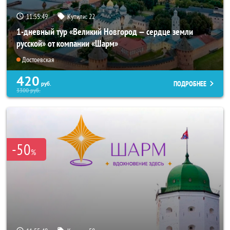
11:55:48
Купили:
22
1-дневный тур «Великий Новгород — сердце земли
русской» от компании «Шарм»
Достоевская
420
ПОДРОБНЕЕ
руб.
3300
руб.
-50
%