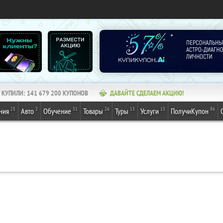
КУПИЛИ:
141 679 200
КУПОНОВ
ДАВАЙТЕ СДЕЛАЕМ АКЦИЮ!
25
2
31
26
13
13
86
ния
Авто
Обучение
Товары
Туры
Услуги
ПолучиКупон