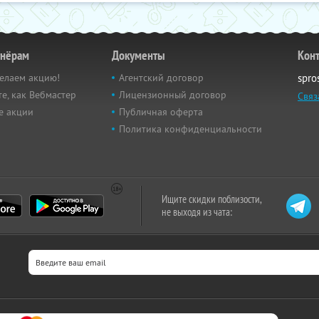
тнёрам
Документы
Кон
елаем акцию!
Агентский договор
spro
е, как Вебмастер
Лицензионный договор
Связ
е акции
Публичная оферта
Политика конфиденциальности
Ищите скидки поблизости,
не выходя из чата: