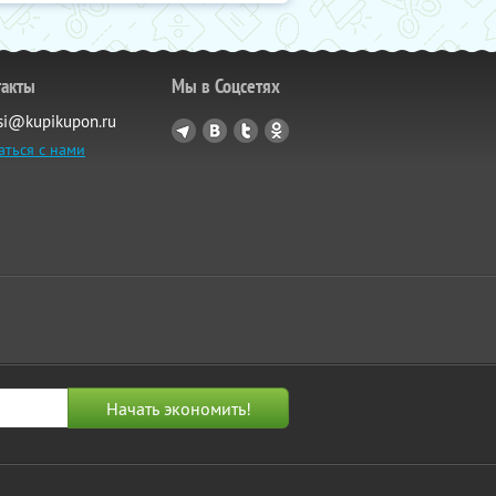
такты
Мы в Соцсетях
si@kupikupon.ru
аться с нами