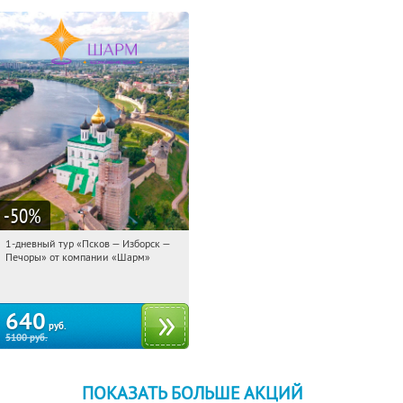
-50
%
1-дневный тур «Псков — Изборск —
13:24:50
Купили:
12
Печоры» от компании «Шарм»
Достоевская
640
руб.
5100
руб.
ПОКАЗАТЬ БОЛЬШЕ АКЦИЙ