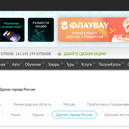
КУПИЛИ:
141 695 199
КУПОНОВ
ДАВАЙТЕ СДЕЛАЕМ АКЦИЮ!
25
3
31
26
13
16
92
ния
Авто
Обучение
Товары
Туры
Услуги
ПолучиКупон
Другие города России
е
Ленинградская область
Москва
Прибалтика и Скандинав
Крым
Европа
Другие города России
Дальний восто