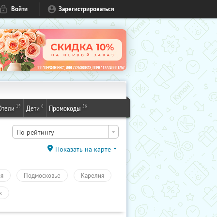
Войти
Зарегистрироваться
19
6
56
Отели
Дети
Промокоды
По рейтингу
Показать на карте
ия
Подмосковье
Карелия
к