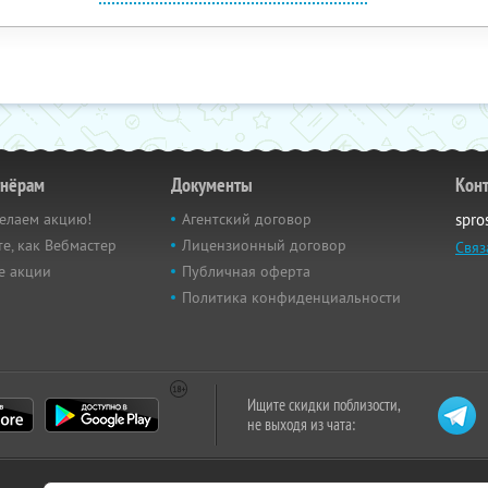
тнёрам
Документы
Кон
елаем акцию!
Агентский договор
spro
е, как Вебмастер
Лицензионный договор
Связ
е акции
Публичная оферта
Политика конфиденциальности
Ищите скидки поблизости,
не выходя из чата: