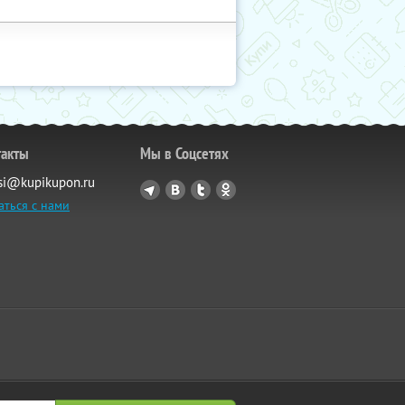
такты
Мы в Соцсетях
si@kupikupon.ru
аться с нами