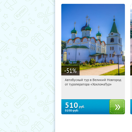
-51
%
Автобусный тур в Великий Новгород
13:24:50
Купили:
2
от туроператора «ХохломаТур»
Сенная площадь
510
руб.
5190
руб.