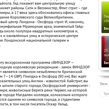
шёпота. Гид покажет вам центральную улицу
иняет районы Сити и Весминстер, Флит стрит – где
лиеры, а 17 века здесь обосновались офисы главных
Пер
дание Королевского суда Великобритании,
«З
вый центр Лондона - Оксфорд-стрит. И, наконец,
риумфальная Мраморная арка, знаменитый Гайд-
Бе
дь около полутора квадратных километров и,
х и оживлённых улиц в историческом центре
е Лондонской национальной галереи и
.
25 
по
лату экскурсионная программа «ВИНДЗОР —
Бе
городную королевскую резиденцию - замок ВИНДЗОР
лет является символом незыблемости британской
м 7—14 GBP). Поездка в Оксфорд (90 км). Вас ждёт
азительных улиц Англии - извилистой Хайстрит, вы
Теги:
 шпили старого города, Оксфордский университет -
ире, живописные берега реки Червел, на которой
Тур
 городе Магдален-колледж, колокольня которого
ются одними из символов города, а студентами
сти, в том числе писатель Оскар Уальд.