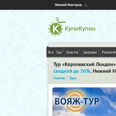
Нижний Новгород
8
2
1
Все
Еда
Красота
Здоровье
Развлече
Тур «Королевский Лондон» 
скидкой до 56%
. Нижний 
Главная
Туры