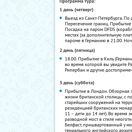
Программа тура:
1 день (четверг)
Выезд из Санкт-Петербурга. По 
Пересечение границ. Прибытие 
Посадка на паром DFDS (корабл
местах (за дополнительную плат
пароме в Германию в 21.00. Ноч
2 день (пятница)
18.00. Прибытие в Киль (Германи
во время которой вы увидите Ра
Рипербан и другие достопримеч
3 день (суббота)
Прибытие в Лондон. Обзорная э
жизни британской столицы, с п
старейших сооружений на терр
резиденцией британских монарх
11 – дети до 14 лет). Во время
разводной мост в стиле неогот
Белфаст, пришвартованный у мо
гениального английского архит