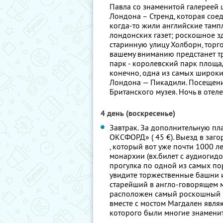
Павла со знаменитой галереей 
Лондона – Стренд, которая соед
когда-то жили английские тамп
лондонских газет; роскошное з
старинную улицу Холборн, торго
вашему вниманию предстанет т
парк - королевский парк площа
конечно, одна из самых широки
Лондона — Пикадили. Посещени
Британского музея. Ночь в отеле
4 день (воскресенье)
Завтрак. За дополнительную п
ОКСФОРД» ( 45 €). Выезд в за
, который вот уже почти 1000 
монархии (вх.билет с аудиогидо
прогулка по одной из самых пор
увидите торжественные башни и
старейший в англо-говорящем м
расположен самый роскошный в
вместе с мостом Магдален явля
которого были многие знаменито