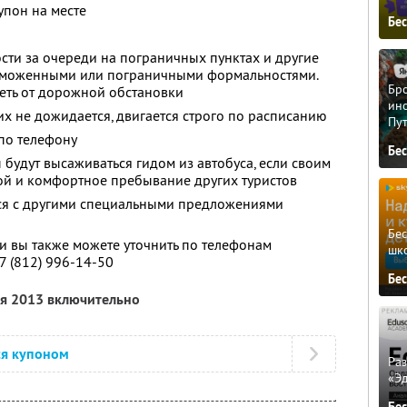
упон на месте
Бе
ости за очереди на пограничных пунктах и другие
 таможенными или пограничными формальностями.
Бро
сеть от дорожной обстановки
ино
х не дожидается, двигается строго по расписанию
Пу
по телефону
Бе
будут высаживаться гидом из автобуса, если своим
й и комфортное пребывание других туристов
тся с другими специальными предложениями
Бе
 вы также можете уточнить по телефонам
шк
7 (812) 996-14-50
Бе
ля 2013 включительно
ся купоном
Ра
«Э
Бе