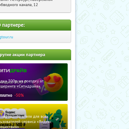
обводного канала, 12
 партнере:
gtour.ru
ругие акции партнера
дка 300р. на поездку от
ршеринга «Ситидрайв»
сплатно
-50%
нирование отеля для всех
ьзователей сервиса «Яндекс
тешествия»