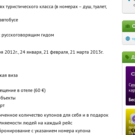
х туристического класса (в номерах – душ, туалет,
автобусе
О
с русскоговорящим гидом
v
я 2012г., 24 января, 21 февраля, 21 марта 2013г.
Д
кая виза
Ски
щение в отеле (60 €)
ка
объекты
Бе
рт
ченное количество купонов для себя и в подарок
Бро
лняемости людей на каждый рейс
пол
ронирование с указанием номера купона
Пу