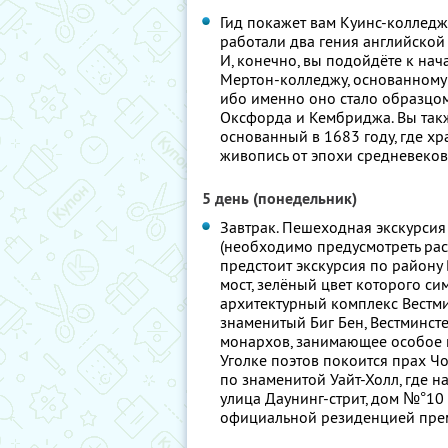
Гид покажет вам Куинс-колледж,
работали два гения английской
И, конечно, вы подойдёте к нач
Мертон-колледжу, основанному 
ибо именно оно стало образцо
Оксфорда и Кембриджа. Вы такж
основанный в 1683 году, где хр
живопись от эпохи средневековь
5 день (понедельник)
Завтрак. Пешеходная экскурси
(необходимо предусмотреть расх
предстоит экскурсия по району
мост, зелёный цвет которого си
архитектурный комплекс Вестми
знаменитый Биг Бен, Вестминст
монархов, занимающее особое м
Уголке поэтов покоится прах Чос
по знаменитой Уайт-Холл, где 
улица Даунинг-стрит, дом №°10
официальной резиденцией пре