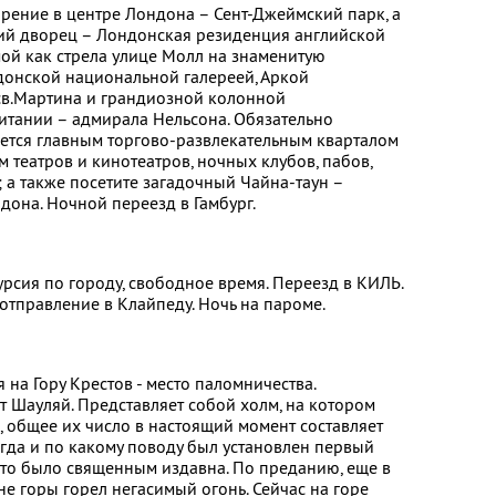
орение в центре Лондона – Сент-Джеймский парк, а
ий дворец – Лондонская резиденция английской
ой как стрела улице Молл на знаменитую
донской национальной галереей, Аркой
св.Мартина и грандиозной колонной
итании – адмирала Нельсона. Обязательно
тается главным торгово-развлекательным кварталом
 театров и кинотеатров, ночных клубов, пабов,
 а также посетите загадочный Чайна-таун –
дона. Ночной переезд в Гамбург.
урсия по городу, свободное время. Переезд в КИЛЬ.
отправление в Клайпеду. Ночь на пароме.
 на Гору Крестов - место паломничества.
т Шауляй. Представляет собой холм, на котором
, общее их число в настоящий момент составляет
огда и по какому поводу был установлен первый
место было священным издавна. По преданию, еще в
е горы горел негасимый огонь. Сейчас на горе