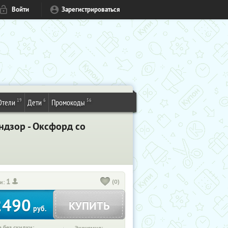
Войти
Зарегистрироваться
19
6
56
Отели
Дети
Промокоды
ндзор - Оксфорд со
1
(0)
и:
2490
КУПИТЬ
руб.
 без скидки: