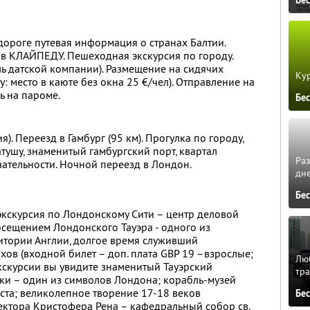
дороге путевая информация о странах Балтии.
в КЛАЙПЕДУ. Пешеходная экскурсия по городу.
ь датской компании). Размещение на сидячих
Кур
у: место в каюте без окна 25 €/чел). Отправление на
ь на пароме.
Бе
я). Переезд в Гамбург (95 км). Прогулка по городу,
тушу, знаменитый гамбургский порт, квартал
Ра
ательности. Ночной переезд в Лондон.
дне
Бе
кскурсия по Лондонскому Сити – центр деловой
осещением Лондонского Тауэра - одного из
итории Англии, долгое время служивший
ов (входной билет – доп. плата GBP 19 –взрослые;
Люб
 экскурсии вы увидите знаменитый Тауэрский
тра
ики – один из символов Лондона; корабль-музей
ста; великолепное творение 17-18 веков
Бе
ектора Кристофера Рена – кафедральный собор св.