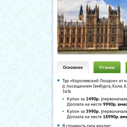
Основное
Отзывы
Тур «Королевский Лондон» от 
(с посещением Гамбурга, Киля, 
56%
Купон за
2490р.
(первоначаль
Доплата на месте
9990р. вме
Купон за
3990р.
(первоначаль
Доплата на месте
18990р. вм
В стоимость тура входит: