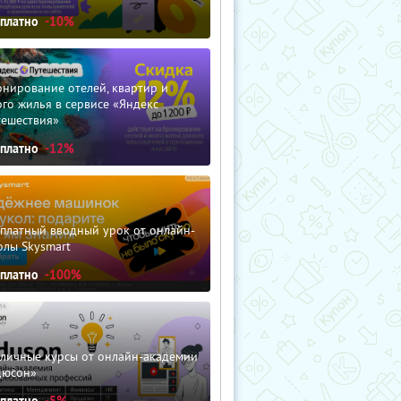
сплатно
-10%
нирование отелей, квартир и
го жилья в сервисе «Яндекс
тешествия»
сплатно
-12%
сплатный вводный урок от онлайн-
олы Skysmart
сплатно
-100%
зличные курсы от онлайн-академии
дюсон»
сплатно
-5%