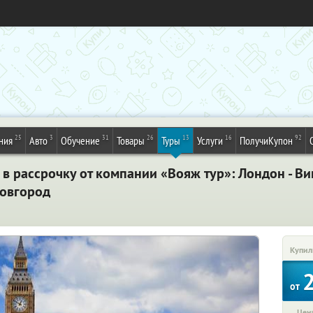
25
3
31
26
13
16
92
ния
Авто
Обучение
Товары
Туры
Услуги
ПолучиКупон
в рассрочку от компании «Вояж тур»: Лондон - Ви
Новгород
Купил
от
Цена