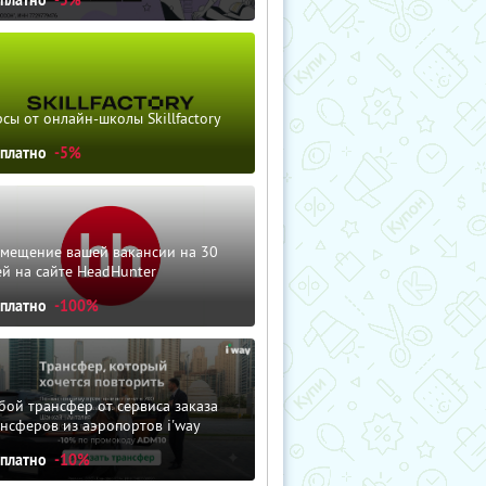
сы от онлайн-школы Skillfactory
сплатно
-5%
змещение вашей вакансии на 30
й на сайте HeadHunter
сплатно
-100%
ой трансфер от сервиса заказа
нсферов из аэропортов i'way
сплатно
-10%