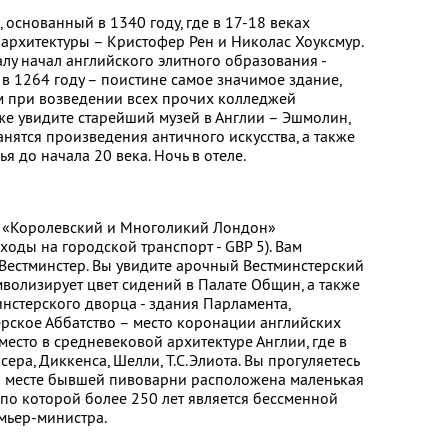
 основанный в 1340 году, где в 17-18 веках
 архитектуры – Кристофер Рен и Николас Хоуксмур.
алу начал английского элитного образования -
в 1264 году – поистине самое значимое здание,
м при возведении всех прочих колледжей
е увидите старейший музей в Англии – Эшмолин,
анятся произведения античного искусства, а также
я до начала 20 века. Ночь в отеле.
я «Королевский и Многоликий Лондон»
оды на городской транспорт - GBP 5). Вам
 Вестминстер. Вы увидите арочный Вестминстерский
мволизирует цвет сидений в Палате Общин, а также
нстерского дворца - здания Парламента,
ерское Аббатство – место коронации английских
есто в средневековой архитектуре Англии, где в
ера, Диккенса, Шелли, Т.С.Элиота. Вы прогуляетесь
на месте бывшей пивоварни расположена маленькая
 по которой более 250 лет является бессменной
мьер-министра.