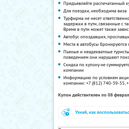
Предъявляйте распечатанный к
Для поездки, необходима виза
Турфирма не несет ответственн
задержки в пути, связанные с
Время в пути может также зави
Автобус опоздавших, проспавши
Места в автобусы бронируются 
Пьяные и неадекватные туристы 
поведением они нарушают поко
Скидка по купону не суммируе
компании
Информацию по условиям акции
компании:
+7 (812) 740-39-55,
+
Купон действителен по 08 февра
Узнай, как воспользовать