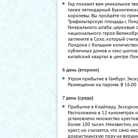
Гид покажет вам уникальное тв
также легендарный Букингемск
королевы. Вы пройдёте по прям
Трафальгарскую площадь с Лон
Генерального штаба, церковью 
национального героя Великобр
загляните в Сохо, который счи
Лондона с большим количеством
публичных домов и секс-шопов;
китайский квартал в центре Лон
6 день (вторник)
Утром прибытие в Гамбург. Экск
Размещение на пароме. В 16.00 
7 день (среда)
Прибытие в Клайпеду. Экскурсия
Расположена в 12 километрах о
установлено множество крестов
более 100 тысяч. Неизвестно, к
крест, но считается, что само 
дохристианскую пору на вершин