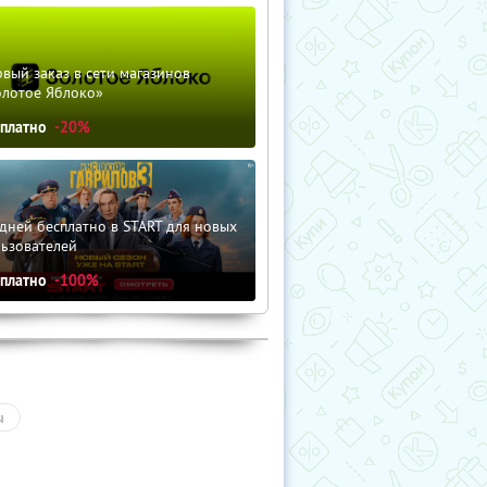
вый заказ в сети магазинов
олотое Яблоко»
сплатно
-20%
дней бесплатно в START для новых
льзователей
сплатно
-100%
ы