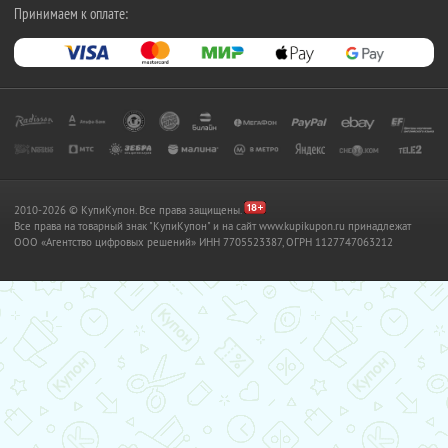
Принимаем к оплате:
2010-2026 © КупиКупон. Все права защищены.
Все права на товарный знак "КупиКупон" и на сайт www.kupikupon.ru принадлежат
OOO «Агентство цифровых решений» ИНН 7705523387, ОГРН 1127747063212