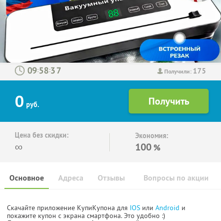
175
:
:
Получили:
0
руб.
Цена без скидки:
Экономия:
∞
100
%
Основное
Адреса
Отзывы
Вопросы по акции
Скачайте приложение КупиКупона для
IOS
или
Android
и
покажите купон с экрана смартфона. Это удобно :)