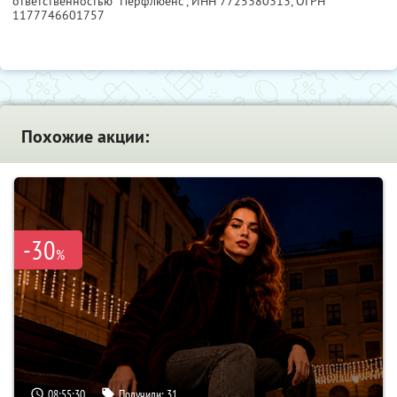
ответственностью "Перфлюенс",
ИНН 7725380313
, ОГРН
1177746601757
Похожие акции:
-30
%
08:55:29
Получили:
31