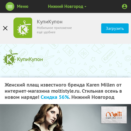
Меню
Нижний Новгород
КупиКупон
Мобильное приложение
Загрузить
ещё удобнее
Женский плащ известного бренда Karen Millen от
интернет-магазина moltistyle.ru. Стильная осень в
новом наряде!
Скидка 56%
. Нижний Новгород