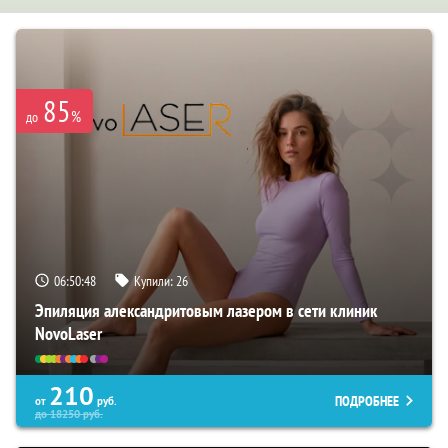
85
%
до
06:50:47
Купили:
26
Эпиляция александритовым лазером в сети клиник
NovoLaser
210
ПОДРОБНЕЕ
от
руб.
до
18250
руб.