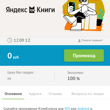
:
:
Получи первым!
0
руб.
Цена без скидки:
Экономия:
∞
100
%
Основное
Адреса
Отзывы
Вопросы по акции
Скачайте приложение КупиКупона для
IOS
или
Android
и