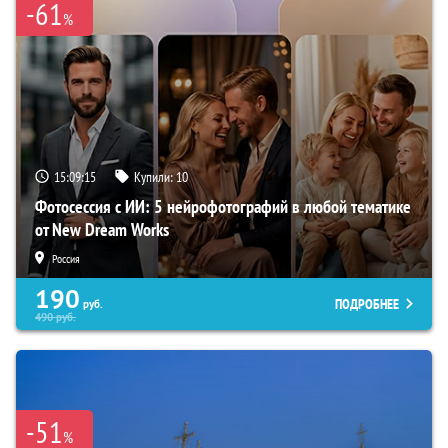
-61
%
15:09:14
Купили:
10
Фотосессия с ИИ: 5 нейрофотографий в любой тематике
от New Dream Works
Россия
190
ПОДРОБНЕЕ
руб.
490
руб.
-51
%