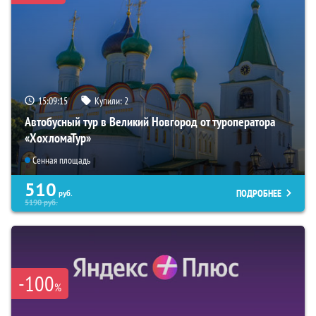
15:09:14
Купили:
2
Автобусный тур в Великий Новгород от туроператора
«ХохломаТур»
Сенная площадь
510
ПОДРОБНЕЕ
руб.
5190
руб.
-100
%