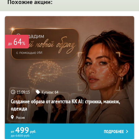
Похожие акции:
64
%
до
15:09:14
Купили:
64
Создание образа от агентства KK AI: стрижка, макияж,
одежда
Россия
499
ПОДРОБНЕЕ
от
руб.
до
6400
руб.