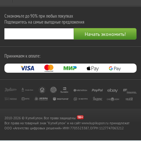
Сэкономьте до 90% при любых покупках
Подпишитесь на самые выгодные предложения
Принимаем к оплате:
2010-2026 © КупиКупон. Все права защищены.
Все права на товарный знак "КупиКупон" и на сайт www.kupikupon.ru принадлежат
OOO «Агентство цифровых решений» ИНН 7705523387, ОГРН 1127747063212