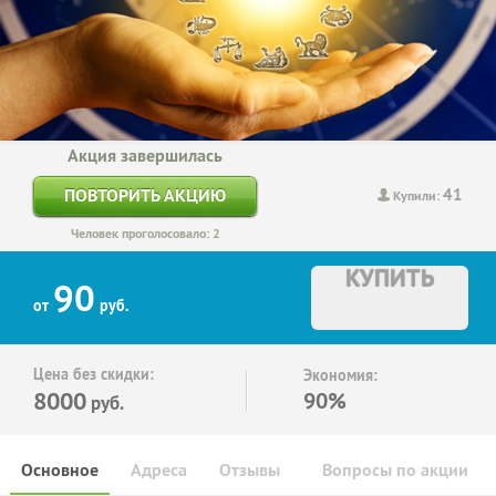
Акция завершилась
41
ПОВТОРИТЬ АКЦИЮ
Купили:
Человек проголосовало: 2
КУПИТЬ
90
от
руб.
Цена без скидки:
Экономия:
8000
90%
руб.
Основное
Адреса
Отзывы
Вопросы по акции