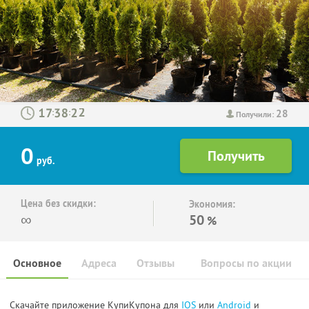
28
:
:
Получили:
0
руб.
Цена без скидки:
Экономия:
∞
50
%
Основное
Адреса
Отзывы
Вопросы по акции
Скачайте приложение КупиКупона для
IOS
или
Android
и