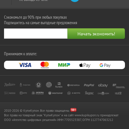
Сэкономьте до 90% при любых покупках
Подпишитесь на самые выгодные предложения
Принимаем к оплате:
2010-2026 © КупиКупон. Все права защищены.
Все права на товарный знак "КупиКупон" и на сайт www.kupikupon.ru принадлежат
OOO «Агентство цифровых решений» ИНН 7705523387, ОГРН 1127747063212