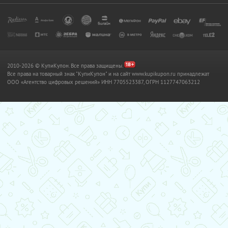
2010-2026 © КупиКупон. Все права защищены.
Все права на товарный знак "КупиКупон" и на сайт www.kupikupon.ru принадлежат
OOO «Агентство цифровых решений» ИНН 7705523387, ОГРН 1127747063212