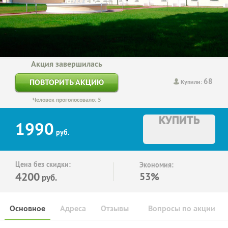
Акция завершилась
68
ПОВТОРИТЬ АКЦИЮ
Купили:
Человек проголосовало: 5
КУПИТЬ
1990
руб.
Цена без скидки:
Экономия:
4200
53%
руб.
Основное
Адреса
Отзывы
Вопросы по акции