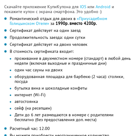
Скачайте приложение КупиКупона для
IOS
или
Android
и
покажите купон с экрана смартфона. Это удобно :)
Романтический отдых для двоих в
«Приусадебном
Голицынском Отеле»
за
1990р. вместо 4200р.
Сертификат действует на один заезд
Продолжительность заезда: одни сутки
Сертификат действует на двоих человек
В стоимость сертификата входит:
проживание в двухместном номере (стандарт) в любой день
недели (включая выходные и праздничные дни)
один час сауны на двоих
оборудованная площадка для барбекю (2 часа): столики,
посуда
бутылка вина и шоколадные конфеты
интернет (Wi-Fi)
автостоянка
сейф (на ресепшен)
Дети до 6 лет размещаются в номере с родителями
бесплатно (без предоставления доп. места)
Расчетный час: 12.00
Вы можете приобрести неограниченное количество