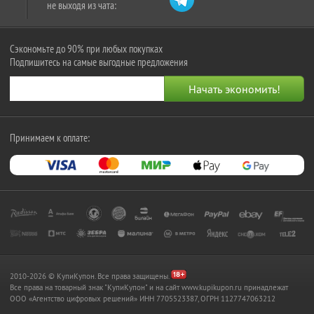
не выходя из чата:
Сэкономьте до 90% при любых покупках
Подпишитесь на самые выгодные предложения
Принимаем к оплате:
2010-2026 © КупиКупон. Все права защищены.
Все права на товарный знак "КупиКупон" и на сайт www.kupikupon.ru принадлежат
OOO «Агентство цифровых решений» ИНН 7705523387, ОГРН 1127747063212