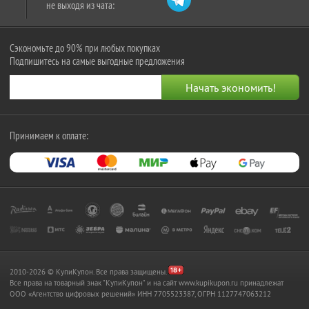
не выходя из чата:
Сэкономьте до 90% при любых покупках
Подпишитесь на самые выгодные предложения
Принимаем к оплате:
2010-2026 © КупиКупон. Все права защищены.
Все права на товарный знак "КупиКупон" и на сайт www.kupikupon.ru принадлежат
OOO «Агентство цифровых решений» ИНН 7705523387, ОГРН 1127747063212