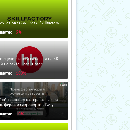
сы от онлайн-школы Skillfactory
сплатно
-5%
змещение вашей вакансии на 30
й на сайте HeadHunter
сплатно
-100%
ой трансфер от сервиса заказа
нсферов из аэропортов i'way
сплатно
-10%