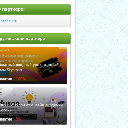
 партнере:
iberbau.ru
ругие акции партнера
сплатный вводный урок от онлайн-
олы Skysmart
сплатно
-100%
зличные курсы от онлайн-академии
дюсон»
сплатно
-5%