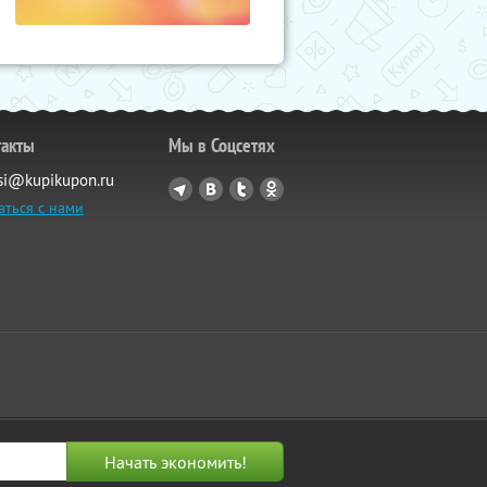
такты
Мы в Соцсетях
si@kupikupon.ru
аться с нами