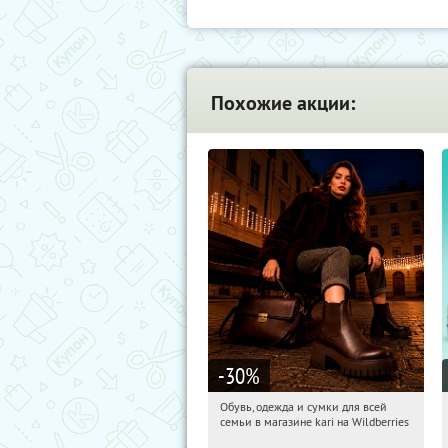
Похожие акции:
-30
%
Обувь, одежда и сумки для всей
05:40:36
Получили:
31
семьи в магазине kari на Wildberries
Россия