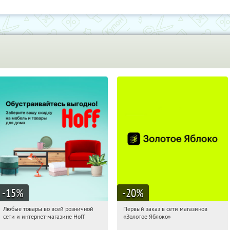
-15
%
-20
%
Любые товары во всей розничной
Первый заказ в сети магазинов
05:40:36
Получили:
83
05:40:36
Получи первым!
сети и интернет-магазине Hoff
«Золотое Яблоко»
Москва, 1-й Волоколамский проезд,
Россия