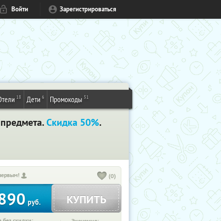
Войти
Зарегистрироваться
18
6
51
Отели
Дети
Промокоды
 предмета.
Скидка 50%
.
первым!
(0)
890
КУПИТЬ
руб.
 без скидки: