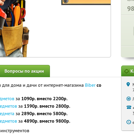
9
Вопросы по акции
К
 для дома и дачи от интернет-магазина
Biber
со
едметов
за
1090р. вместо 2200р.
редметов
за
1390р. вместо 2800р.
редмета
за
2890р. вместо 5800р.
редметов
за
4890р. вместо 9800р.
 инструментов