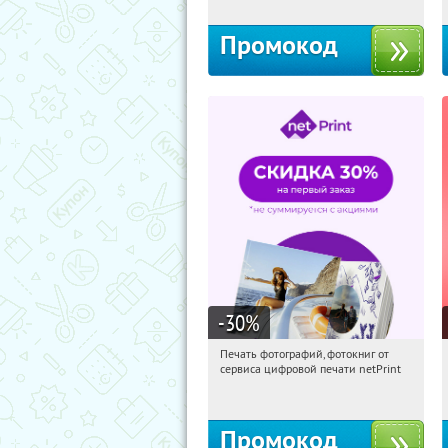
Промокод
-30
%
Печать фотографий, фотокниг от
05:40:36
Получили:
4
сервиса цифровой печати netPrint
Россия
Промокод