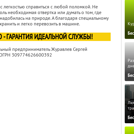
с легкостью справиться с любой поломкой. Не
оль необходимая отвертка или думать о том, где
онадобилась на природе. А благодаря специальному
хранить и легко перевозить в машине.
Кур
Бе
 - ГАРАНТИЯ ИДЕАЛЬНОЙ СЛУЖБЫ!
льный предприниматель Журавлев Сергей
 ОГРН 309774626600392
Ра
дне
Бе
Люб
тра
Бе