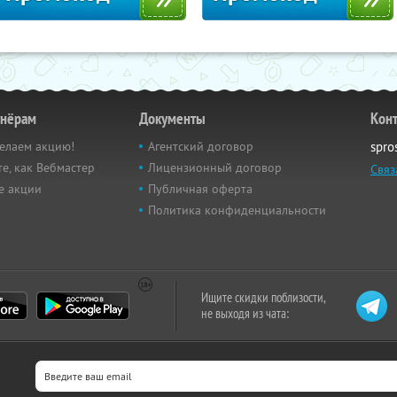
тнёрам
Документы
Кон
елаем акцию!
Агентский договор
spro
е, как Вебмастер
Лицензионный договор
Связ
е акции
Публичная оферта
Политика конфиденциальности
Ищите скидки поблизости,
не выходя из чата: