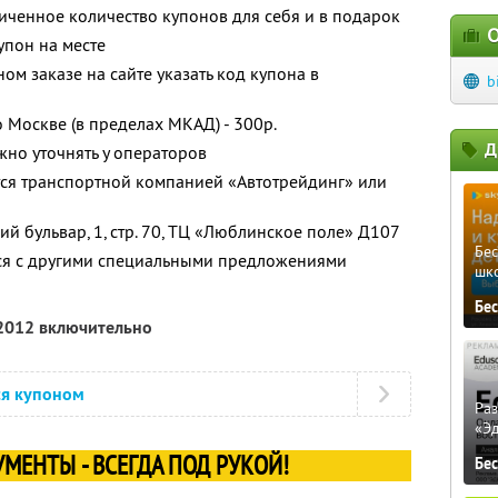
ченное количество купонов для себя и в подарок
О
упон на месте
м заказе на сайте указать код купона в
b
 Москве (в пределах МКАД) - 300р.
Д
жно уточнять у операторов
тся транспортной компанией «Автотрейдинг» или
ий бульвар, 1, стр. 70, ТЦ «Люблинское поле» Д107
Бе
тся с другими специальными предложениями
шк
Бе
 2012 включительно
ся купоном
Ра
«Э
МЕНТЫ - ВСЕГДА ПОД РУКОЙ!
Бе