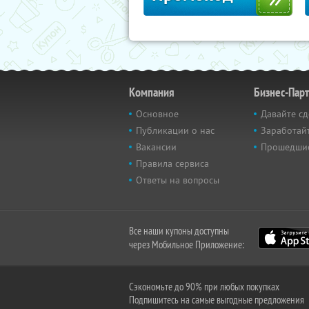
Компания
Бизнес-Пар
Основное
Давайте сд
Публикации о нас
Заработайт
Вакансии
Прошедши
Правила сервиса
Ответы на вопросы
Все наши купоны доступны
через Мобильное Приложение:
Сэкономьте до 90% при любых покупках
Подпишитесь на самые выгодные предложения