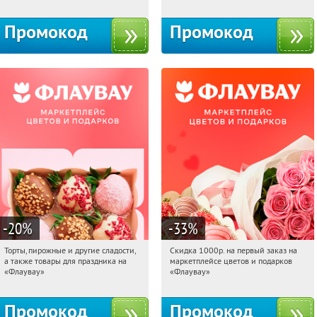
10с1
Промокод
Промокод
-20
%
-33
%
Торты, пирожные и другие сладости,
Скидка 1000р. на первый заказ на
05:40:36
Получили:
6
05:40:36
Получили:
18
а также товары для праздника на
маркетплейсе цветов и подарков
Россия
Россия
«Флаувау»
«Флаувау»
Промокод
Промокод