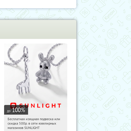
100
%
до
Бесплатная изящная подвеска или
05:40:36
Получили:
74
скидка 500р. в сети ювелирных
Россия
магазинов SUNLIGHT