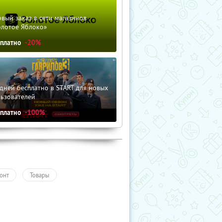
вый заказ в сети магазинов
олотое Яблоко»
сплатно
-20%
дней бесплатно в START для новых
льзователей
сплатно
-100%
онт
Товары