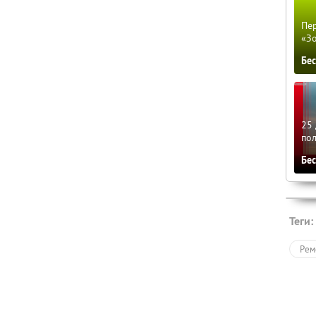
Пер
«З
Бе
25 
по
Бе
Теги:
Рем