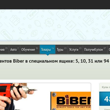
25
2
31
26
13
13
87
ния
Авто
Обучение
Товары
Туры
Услуги
ПолучиКупон
тов Biber в специальном ящике: 5, 10, 31 или 94
Купи 
4
Цена