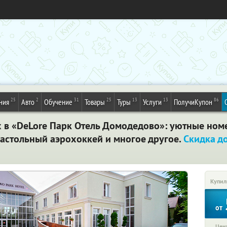
25
2
31
25
13
13
86
ния
Авто
Обучение
Товары
Туры
Услуги
ПолучиКупон
х в «DeLore Парк Отель Домодедово»: уютные номе
настольный аэрохоккей и многое другое.
Скидка д
Купил
от
Цена