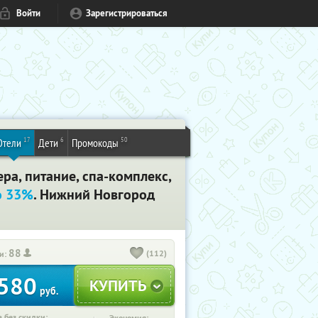
Войти
Зарегистрироваться
17
6
50
Отели
Дети
Промокоды
ра, питание, спа-комплекс,
о 33%
. Нижний Новгород
88
(112)
и:
580
руб.
 без скидки: