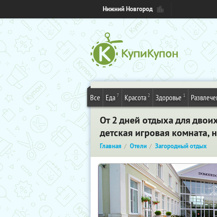
Нижний Новгород
7
2
1
Все
Еда
Красота
Здоровье
Развлече
От 2 дней отдыха для двои
детская игровая комната, 
Главная
Отели
Загородный отдых