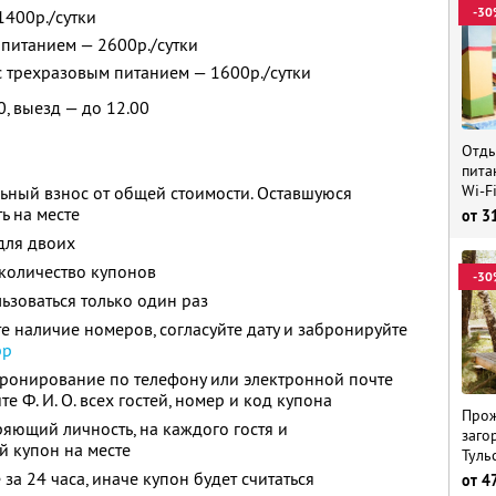
-30
1400р./сутки
 питанием — 2600р./сутки
 с трехразовым питанием — 1600р./сутки
0, выезд — до 12.00
Отды
пита
Wi-F
ьный взнос от общей стоимости. Оставшуюся
ь на месте
от
3
для двоих
количество купонов
-30
зоваться только один раз
е наличие номеров, согласуйте дату и забронируйте
pp
бронирование по телефону или электронной почте
ите
Ф. И. О.
всех гостей, номер и код купона
Прож
ряющий личность, на каждого гостя и
заго
й купон на месте
Туль
за 24 часа, иначе купон будет считаться
от
4