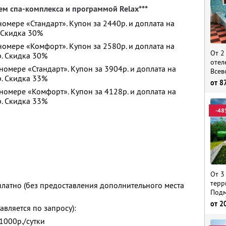
м спа-комплекса и программой Relax***
номере «Стандарт». Купон за 2440р. и доплата на
. Скидка 30%
 номере «Комфорт». Купон за 2580р. и доплата на
От 2
р. Скидка 30%
отел
номере «Стандарт». Купон за 3904р. и доплата на
Всев
р. Скидка 33%
от
8
 номере «Комфорт». Купон за 4128р. и доплата на
р. Скидка 33%
-48
От 3
терр
платно (без предоставления дополнительного места
Подм
от
2
вляется по запросу):
1000р./сутки