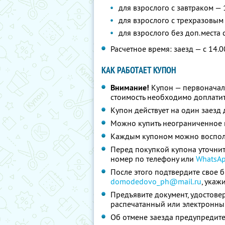
для взрослого с завтраком — 
для взрослого с трехразовым
для взрослого без доп.места
Расчетное время: заезд — с 14.0
КАК РАБОТАЕТ КУПОН
Внимание!
Купон — первоначал
стоимость необходимо доплатит
Купон действует на один заезд 
Можно купить неограниченное 
Каждым купоном можно восполь
Перед покупкой купона уточнит
номер по телефону или
WhatsA
После этого подтвердите свое 
domodedovo_ph@mail.ru
,
укаж
Предъявите документ, удостове
распечатанный или электронны
Об отмене заезда предупредите 