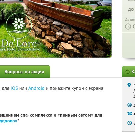
до
До ко
Вопросы по акции
К
а для
IOS
или
Android
и покажите купон с экрана
сещением спа-комплекса и «пенным сетом» для
одедово»
*