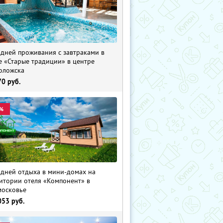
 дней проживания с завтраками в
е «Старые традиции» в центре
оложска
70
руб.
%
 дней отдыха в мини-домах на
итории отеля «Компонент» в
осковье
053
руб.