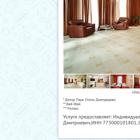
«DeL
* Делор Парк Отель Домодедово
** Вай-Фай
*** Релакс
Услуги предоставляет: Индивиду
Дмитриевич,
ИНН 773000101801
,