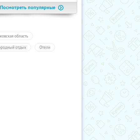
Посмотреть популярные
ковская область
ородный отдых
Отели