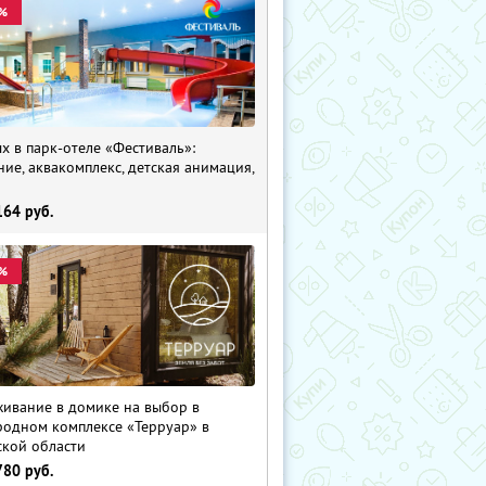
%
х в парк-отеле «Фестиваль»:
ние, аквакомплекс, детская анимация,
i
164
руб.
%
ивание в домике на выбор в
родном комплексе «Терруар» в
ской области
780
руб.