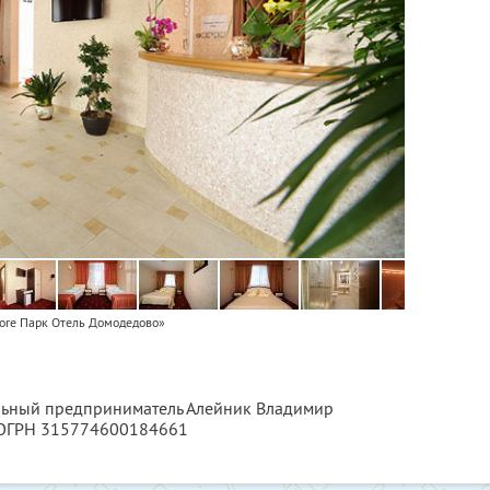
ore Парк Отель Домодедово»
альный предприниматель Алейник Владимир
 ОГРН 315774600184661