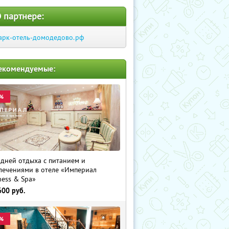
 партнере:
арк-отель-домодедово.рф
екомендуемые:
%
 дней отдыха с питанием и
лечениями в отеле «Империал
ness & Spa»
600
руб.
%