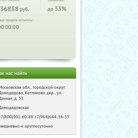
Экономия:
36858
33%
до
руб.
нца продаж осталось:
:
:
ак нас найти
Московская обл., городской округ
Домодедово, Котляково дер., ул.
Дачная, д. 33
Домодедовская
+7(800)301-60-88 +7(964)644-34-33
ежедневно и круглосуточно