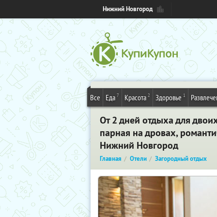
Нижний Новгород
7
2
1
Все
Еда
Красота
Здоровье
Развлече
От 2 дней отдыха для двои
парная на дровах, романти
Нижний Новгород
Главная
Отели
Загородный отдых