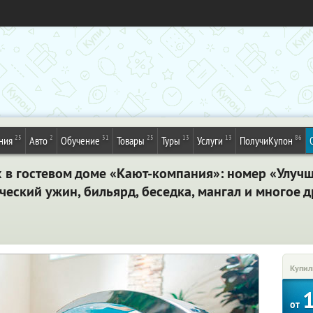
25
2
31
25
13
13
86
ния
Авто
Обучение
Товары
Туры
Услуги
ПолучиКупон
х в гостевом доме «Кают-компания»: номер «Улучш
ческий ужин, бильярд, беседка, мангал и многое д
Купил
от