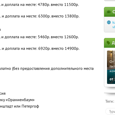
. и доплата на месте: 4780р. вместо 11500р.
О
. и доплата на месте: 6300р. вместо 13800р.
k
v
и
. и доплата на месте: 5460р. вместо 12600р.
Д
. и доплата на месте: 6920р. вместо 14900р.
От 
пит
платно (без предоставления дополнительного места
ко
от
сия
ику «Ораниенбаум»
Теги:
онштадт или Петергоф
Тур