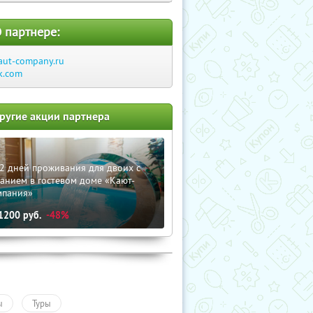
 партнере:
aut-company.ru
k.com
ругие акции партнера
2 дней проживания для двоих с
анием в гостевом доме «Кают-
мпания»
1200
руб.
-48%
ы
Туры