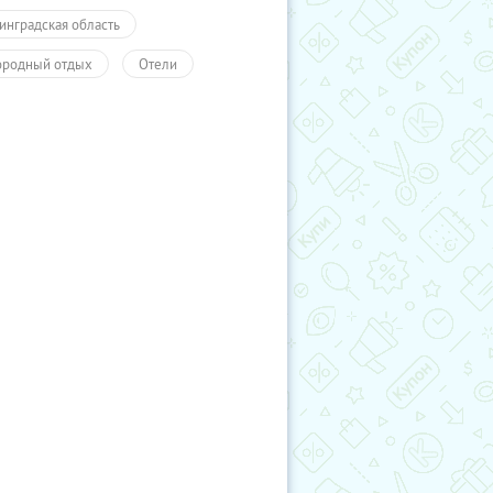
инградская область
ородный отдых
Отели