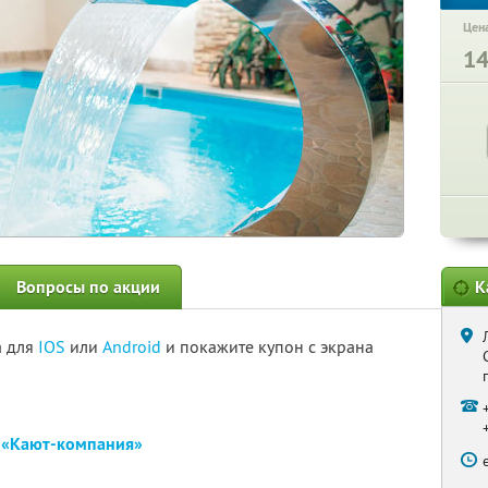
Цена
1
Вопросы по акции
К
а для
IOS
или
Android
и покажите купон с экрана
е
«Кают-компания»