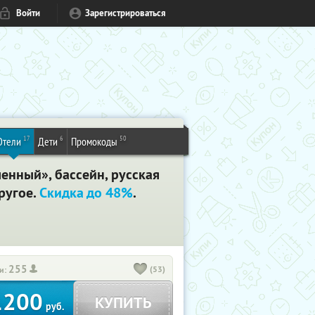
Войти
Зарегистрироваться
17
6
50
Отели
Дети
Промокоды
енный», бассейн, русская
ругое.
Скидка до 48%
.
255
(53)
и:
1200
КУПИТЬ
руб.