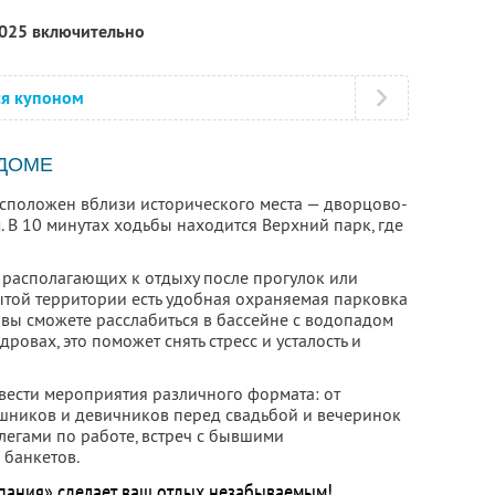
2025 включительно
ся купоном
 ДОМЕ
сположен вблизи исторического места — дворцово-
 В 10 минутах ходьбы находится Верхний парк, где
, располагающих к отдыху после прогулок или
ытой территории есть удобная охраняемая парковка
вы сможете расслабиться в бассейне с водопадом
дровах, это поможет снять стресс и усталость и
вести мероприятия различного формата: от
шников и девичников перед свадьбой и вечеринок
легами по работе, встреч с бывшими
 банкетов.
пания» сделает ваш отдых незабываемым!