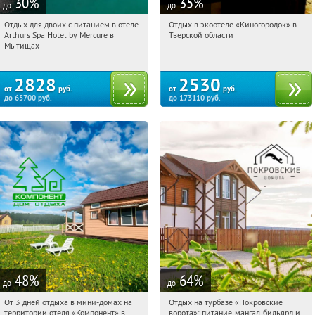
30
%
35
%
до
до
Отдых для двоих с питанием в отеле
Отдых в экоотеле «Киногородок» в
11:25:45
Купи первым!
11:25:45
Купи первым!
Arthurs Spa Hotel by Mercure в
Тверской области
Московская обл., г. Мытищи, д.
Тверская обл., Бологовский р-н,
Мытищах
Ларево, ул. Хвойная, стр. 26
Выползовское с/п, дер.
Михайловское, д. 15
2828
2530
от
руб.
от
руб.
до
65700
руб.
до
173110
руб.
48
%
64
%
до
до
От 3 дней отдыха в мини-домах на
Отдых на турбазе «Покровские
11:25:45
Купили:
116
11:25:45
Купили:
7
территории отеля «Компонент» в
ворота»: питание, мангал, бильярд и