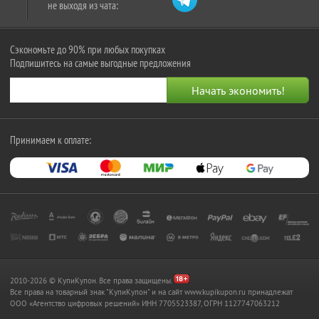
не выходя из чата:
Сэкономьте до 90% при любых покупках
Подпишитесь на самые выгодные предложения
Принимаем к оплате:
2010-2026 © КупиКупон. Все права защищены.
Все права на товарный знак "КупиКупон" и на сайт www.kupikupon.ru принадлежат
OOO «Агентство цифровых решений» ИНН 7705523387, ОГРН 1127747063212