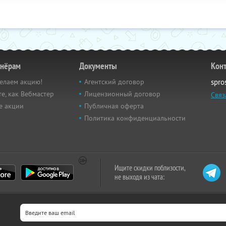
тнёрам
Документы
Кон
елаем акцию!
Агентский договор
spro
е, как Вебмастер
Лицензионный договор
Связ
е акции
Публичная оферта
Политика конфиденциальности
Ищите скидки поблизости,
не выходя из чата: