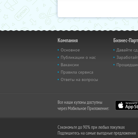
Компания
Бизнес-Пар
Основное
Давайте сд
Публикации о нас
Заработайт
Вакансии
Прошедши
Правила сервиса
Ответы на вопросы
Все наши купоны доступны
через Мобильное Приложение:
Сэкономьте до 90% при любых покупках
Подпишитесь на самые выгодные предложения