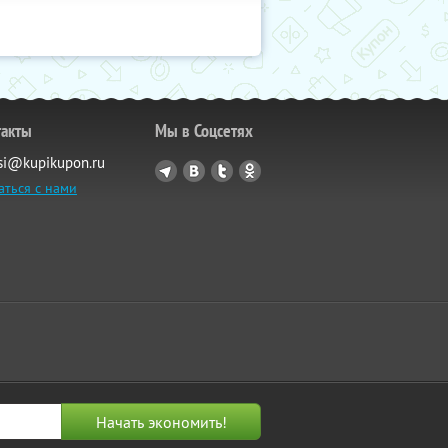
такты
Мы в Соцсетях
si@kupikupon.ru
аться с нами