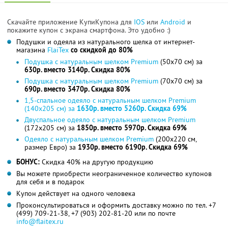
Скачайте приложение КупиКупона для
IOS
или
Android
и
покажите купон с экрана смартфона. Это удобно :)
Подушки и одеяла из натурального шелка от интернет-
магазина
FlaiTex
со скидкой до 80%
Подушка с натуральным шелком Premium
(50х70 см) за
630р. вместо 3140р. Скидка 80%
Подушка с натуральным шелком Premium
(70х70 см) за
690р. вместо 3470р. Скидка 80%
1,5-спальное одеяло с натуральным шелком Premium
(140х205 см) за
1630р. вместо 5260р. Скидка 69%
Двуспальное одеяло с натуральным шелком Premium
(172х205 см) за
1850р. вместо 5970р. Скидка 69%
Одеяло с натуральным шелком Premium
(200х220 см,
размер Евро) за
1930р. вместо 6190р. Скидка 69%
БОНУС:
Скидка 40% на другую продукцию
Вы можете приобрести неограниченное количество купонов
для себя и в подарок
Купон действует на одного человека
Проконсультироваться и оформить доставку можно по тел. +7
(499) 709-21-38, +7 (903) 202-81-20 или по почте
info@flaitex.ru