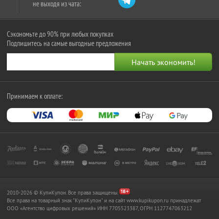
не выходя из чата:
Сэкономьте до 90% при любых покупках
Подпишитесь на самые выгодные предложения
Принимаем к оплате:
2010-2026 © КупиКупон. Все права защищены.
Все права на товарный знак "КупиКупон" и на сайт www.kupikupon.ru принадлежат
OOO «Агентство цифровых решений» ИНН 7705523387, ОГРН 1127747063212