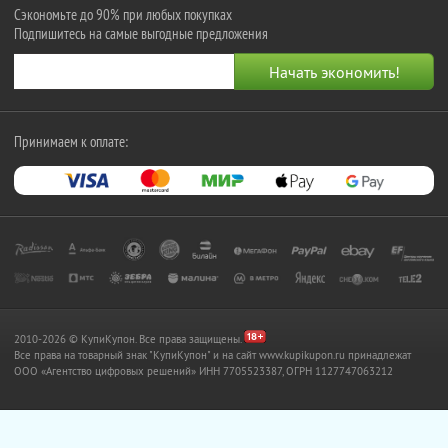
Сэкономьте до 90% при любых покупках
Подпишитесь на самые выгодные предложения
Принимаем к оплате:
2010-2026 © КупиКупон. Все права защищены.
Все права на товарный знак "КупиКупон" и на сайт www.kupikupon.ru принадлежат
OOO «Агентство цифровых решений» ИНН 7705523387, ОГРН 1127747063212