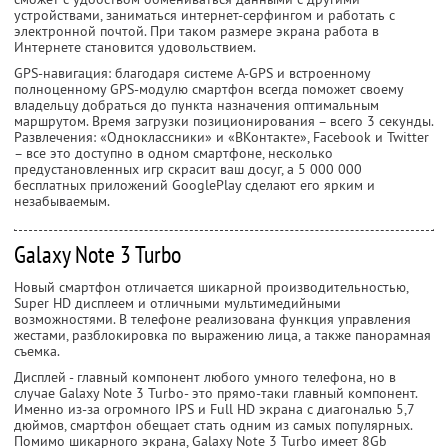
устройствами, заниматься интернет-серфингом и работать с
электронной почтой. При таком размере экрана работа в
Интернете становится удовольствием.
GPS-навигация: благодаря системе A-GPS и встроенному
полноценному GPS-модулю смартфон всегда поможет своему
владельцу добраться до пункта назначения оптимальным
маршрутом. Время загрузки позиционирования – всего 3 секунды.
Развлечения: «Одноклассники» и «ВКонтакте», Facebook и Twitter
– все это доступно в одном смартфоне, несколько
предустановленных игр скрасит ваш досуг, а 5 000 000
бесплатных приложений GooglePlay сделают его ярким и
незабываемым.
Galaxy Note 3 Turbo
Новый смартфон отличается шикарной производительностью,
Super HD дисплеем и отличными мультимедийными
возможностями. В телефоне реализована функция управления
жестами, разблокировка по выражению лица, а также панорамная
съемка.
Дисплей - главный компонент любого умного телефона, но в
случае Galaxy Note 3 Turbo- это прямо-таки главный компонент.
Именно из-за огромного IPS и Full HD экрана с диагональю 5,7
дюймов, смартфон обещает стать одним из самых популярных.
Помимо шикарного экрана, Galaxy Note 3 Turbo имеет 8Gb