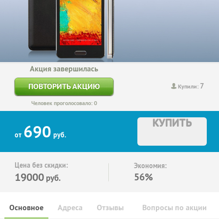
Акция завершилась
7
ПОВТОРИТЬ АКЦИЮ
Купили:
Человек проголосовало: 0
КУПИТЬ
690
от
руб.
Цена без скидки:
Экономия:
19000
56%
руб.
Основное
Адреса
Отзывы
Вопросы по акции