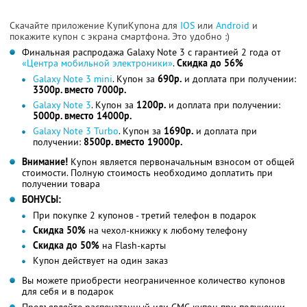
Скачайте приложение КупиКупона для
IOS
или
Android
и
покажите купон с экрана смартфона. Это удобно :)
Финальная распродажа Galaxy Note 3 c гарантией 2 года от
«Центрa мобильной электроники»
.
Скидка до 56%
Galaxy Note 3 mini
. Купон за
690р.
и доплата при получении:
3300р. вместо 7000р.
Galaxy Note 3
. Купон за
1200р.
и доплата при получении:
5000р. вместо 14000р.
Galaxy Note 3 Turbo
. Купон за
1690р.
и доплата при
получении:
8500р. вместо 19000р.
Внимание!
Купон является первоначальным взносом от общей
стоимости. Полную стоимость необходимо доплатить при
получении товара
БОНУСЫ:
При покупке 2 купонов - третий телефон в подарок
Скидка 50%
на чехол-книжку к любому телефону
Скидка до 50%
на Flash-карты
Купон действует на один заказ
Вы можете приобрести неограниченное количество купонов
для себя и в подарок