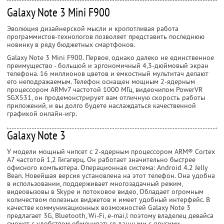
Galaxy Note 3 Mini F900
Эволюция дизайнерской мысли и кропотливая работа
программистов-технологов позволяет представить последнюю
новинку в ряду бюджетных смартфонов.
Galaxy Note 3 Mini F900. Первое, однако далеко не единственное
преимущество - большой и эргономичный 4,3-дюймовый экран
телефона. 16 миллионов цветов и емкостный мультитач делают
его неподражаемым. Телефон оснащен мощным 2-ядерным
процессором ARMv7 частотой 1000 МГц, видеочипом PowerVR
SGX531, он продемонстрирует вам отличную скорость работы
приложений, и вы долго будете наслаждаться качественной
графикой онлайн-игр.
Galaxy Note 3
У модели мощный чипсет c 2-ядерным процессором ARM® Cortex
А7 частотой 1,2 Гигагерц. Он работает значительно быстрее
офисного компьютера. Операционная система: Android 4.2 Jelly
Bean. Новейшая версия установлена на этот телефон. Она удобна
в использовании, поддерживает многозадачный режим,
видеовызовы в Skype и потоковое видео, Обладает огромным
количеством полезных виджетов и имеет удобный интерфейс. В
качестве коммуникационных возможностей Galaxy Note 3
предлагает 3G, Bluetooth, Wi-Fi, е-mai,l поэтому владелец девайса
сможет с удобством обмениваться данными с другими