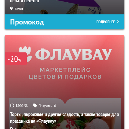
печати netPrint
Россия
Промокод
ПОДРОБНЕЕ
-20
%
18:02:57
Получили:
6
Торты, пирожные и другие сладости, а также товары для
праздника на «Флаувау»