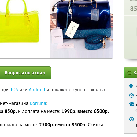
8
Вопросы по акции
К
а для
IOS
или
Android
и покажите купон с экрана
рнет-магазина
Korruna
:
 за
850р.
и доплата на месте:
1990р. вместо 6500р.
доплата на месте:
2500р. вместо 8500р.
Скидка