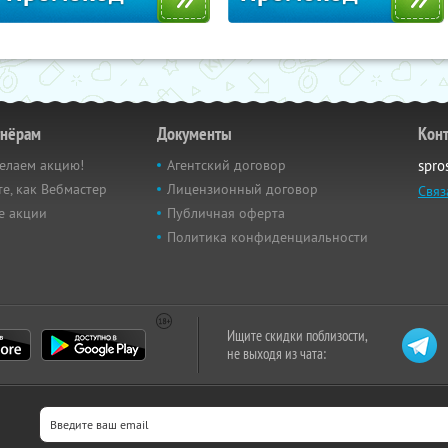
тнёрам
Документы
Кон
елаем акцию!
Агентский договор
spro
е, как Вебмастер
Лицензионный договор
Связ
е акции
Публичная оферта
Политика конфиденциальности
Ищите скидки поблизости,
не выходя из чата: