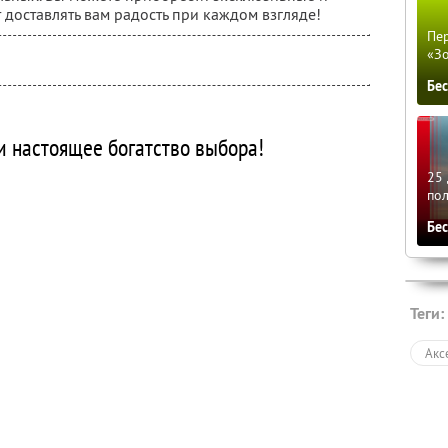
 доставлять вам радость при каждом взгляде!
Пер
«З
Бе
и настоящее богатство выбора!
25 
по
Бе
Теги:
Акс