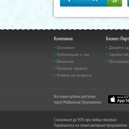
Компания
Бизнес-Пар
Основное
Давайте сд
Публикации о нас
Заработайт
Вакансии
Прошедши
Правила сервиса
Ответы на вопросы
Все наши купоны доступны
через Мобильное Приложение:
Сэкономьте до 90% при любых покупках
Подпишитесь на самые выгодные предложения