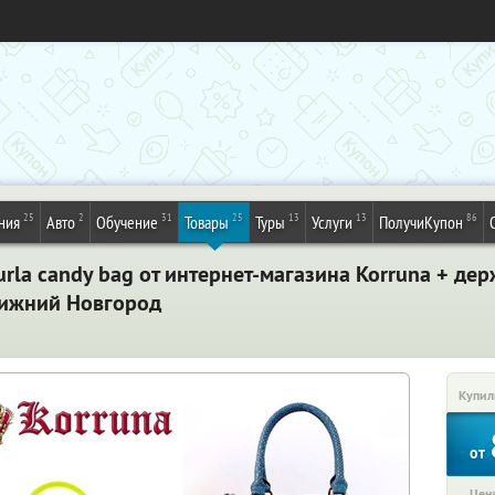
25
2
31
25
13
13
86
ния
Авто
Обучение
Товары
Туры
Услуги
ПолучиКупон
rla candy bag от интернет-магазина Korruna + дер
Нижний Новгород
Купил
от
Цена