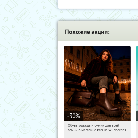
Похожие акции:
-30
%
Обувь, одежда и сумки для всей
08:50:21
Получили:
30
семьи в магазине kari на Wildberries
Россия