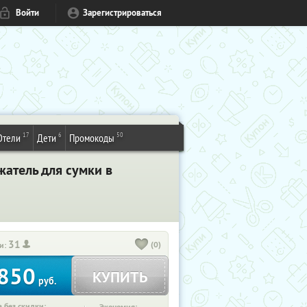
Войти
Зарегистрироваться
17
6
50
Отели
Дети
Промокоды
жатель для сумки в
31
(0)
и:
850
КУПИТЬ
руб.
 без скидки: