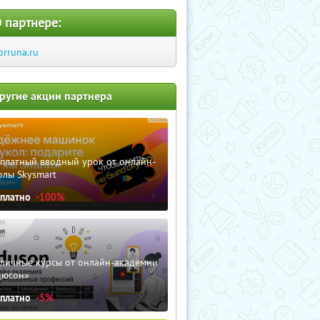
 партнере:
orruna.ru
ругие акции партнера
сплатный вводный урок от онлайн-
олы Skysmart
сплатно
-100%
зличные курсы от онлайн-академии
дюсон»
сплатно
-5%