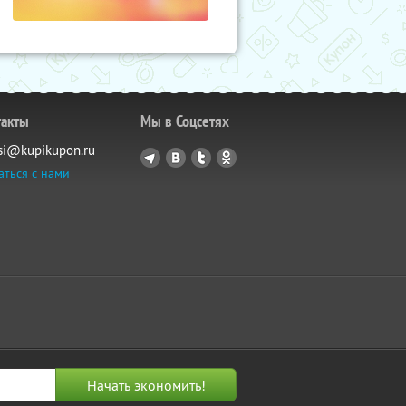
такты
Мы в Соцсетях
si@kupikupon.ru
аться с нами