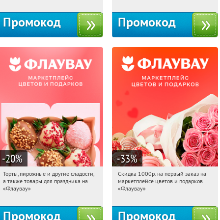
10с1
Промокод
Промокод
-20
%
-33
%
Торты, пирожные и другие сладости,
Скидка 1000р. на первый заказ на
08:50:21
Получили:
6
08:50:21
Получили:
18
а также товары для праздника на
маркетплейсе цветов и подарков
Россия
Россия
«Флаувау»
«Флаувау»
Промокод
Промокод