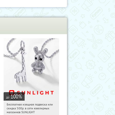
100
%
до
Бесплатная изящная подвеска или
08:50:21
Получили:
73
скидка 500р. в сети ювелирных
Россия
магазинов SUNLIGHT