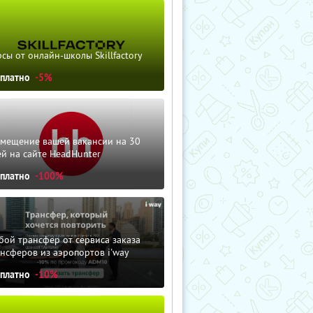
сы от онлайн-школы Skillfactory
сплатно
-5%
змещение вашей вакансии на 30
й на сайте HeadHunter
сплатно
-100%
ой трансфер от сервиса заказа
нсферов из аэропортов i'way
сплатно
-10%