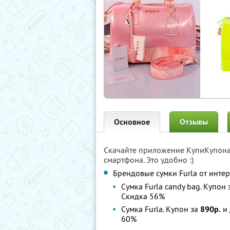
Основное
Отзывы
Скачайте приложение КупиКупон
смартфона. Это удобно :)
Брендовые сумки Furla от инте
Сумка Furla candy bag. Купон
Скидка 56%
Сумка Furla. Купон за
890р.
и 
60%