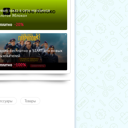
вый заказ в сети магазинов
олотое Яблоко»
сплатно
-20%
дней бесплатно в START для новых
льзователей
сплатно
-100%
ессуары
Товары