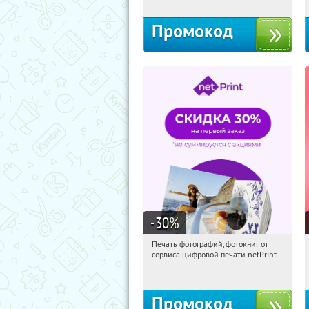
Промокод
-30
%
Печать фотографий, фотокниг от
08:50:21
Получили:
4
сервиса цифровой печати netPrint
Россия
Промокод