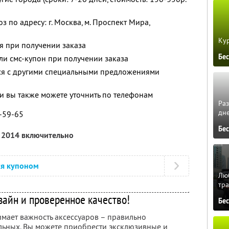
по адресу: г. Москва, м. Проспект Мира,
Кур
ся при получении заказа
Бе
и смс-купон при получении заказа
тся с другими специальными предложениями
 вы также можете уточнить по телефонам
Ра
дне
8-59-65
Бе
я 2014 включительно
ся купоном
Люб
тра
зайн и проверенное качество!
Бе
имает важность аксессуаров – правильно
льных. Вы можете приобрести эксклюзивные и