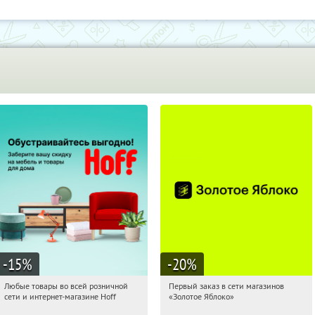
-15
%
-20
%
Любые товары во всей розничной
Первый заказ в сети магазинов
08:50:21
Получили:
83
08:50:21
Получи первым!
сети и интернет-магазине Hoff
«Золотое Яблоко»
Москва, 1-й Волоколамский проезд,
Россия