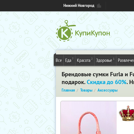
Нижний Новгород
7
2
1
Все
Еда
Красота
Здоровье
Развлече
Брендовые сумки Furla и Fu
подарок.
Скидка до 60%
. 
Главная
Товары
Аксессуары