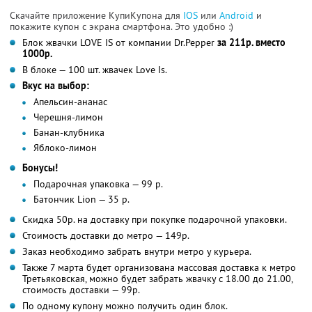
Скачайте приложение КупиКупона для
IOS
или
Android
и
покажите купон с экрана смартфона. Это удобно :)
Блок жвачки LOVE IS от компании Dr.Pepper
за 211р. вместо
1000р.
В блоке — 100 шт. жвачек Love Is.
Вкус на выбор:
Апельсин-ананас
Черешня-лимон
Банан-клубника
Яблоко-лимон
Бонусы!
Подарочная упаковка — 99 р.
Батончик Lion — 35 р.
Скидка 50р. на доставку при покупке подарочной упаковки.
Стоимость доставки до метро — 149р.
Заказ необходимо забрать внутри метро у курьера.
Также 7 марта будет организована массовая доставка к метро
Третьяковская, можно будет забрать жвачку с 18.00 до 21.00,
стоимость доставки — 99р.
По одному купону можно получить один блок.