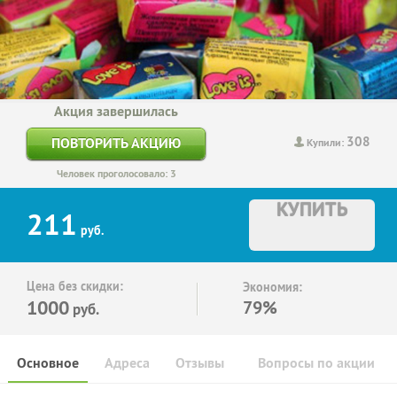
Акция завершилась
308
ПОВТОРИТЬ АКЦИЮ
Купили:
Человек проголосовало: 3
КУПИТЬ
211
руб.
Цена без скидки:
Экономия:
1000
79%
руб.
Основное
Адреса
Отзывы
Вопросы по акции