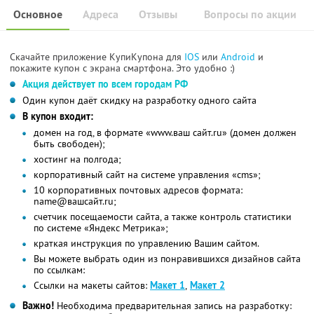
Основное
Адреса
Отзывы
Вопросы по акции
Скачайте приложение КупиКупона для
IOS
или
Android
и
покажите купон с экрана смартфона. Это удобно :)
Акция действует по всем городам РФ
Один купон даёт скидку на разработку одного сайта
В купон входит:
домен на год, в формате «www.ваш сайт.ru» (домен должен
быть свободен);
хостинг на полгода;
корпоративный сайт на системе управления «cms»;
10 корпоративных почтовых адресов формата:
name@вашсайт.ru;
счетчик посещаемости сайта, а также контроль статистики
по системе «Яндекс Метрика»;
краткая инструкция по управлению Вашим сайтом.
Вы можете выбрать один из понравившихся дизайнов сайта
по ссылкам:
Cсылки на макеты сайтов:
Макет 1
,
Макет 2
Важно!
Необходима предварительная запись на разработку: