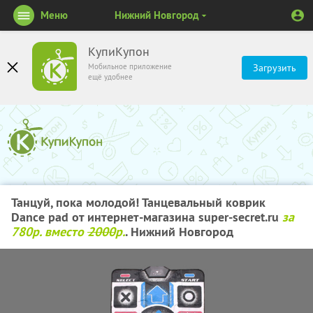
Меню
Нижний Новгород
КупиКупон
Мобильное приложение
Загрузить
ещё удобнее
Танцуй, пока молодой! Танцевальный коврик
Dance pad от интернет-магазина super-secret.ru
за
780р. вместо
2000
р.
. Нижний Новгород