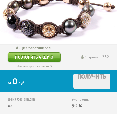
Акция завершилась
1252
ПОВТОРИТЬ АКЦИЮ
Получили:
Человек проголосовало: 3
ПОЛУЧИТЬ
0
от
руб.
Цена без скидки:
Экономия:
∞
90
%