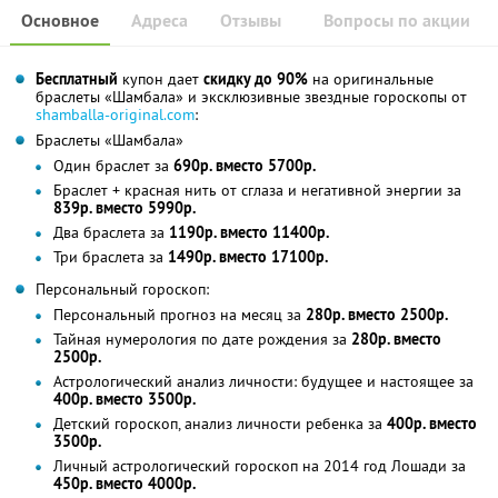
Основное
Адреса
Отзывы
Вопросы по акции
Бесплатный
купон дает
скидку до 90%
на оригинальные
браслеты «Шамбала» и эксклюзивные звездные гороскопы от
shamballa-original.com
:
Браслеты «Шамбала»
Один браслет за
690р. вместо 5700р.
Браслет + красная нить от сглаза и негативной энергии за
839р. вместо 5990р.
Два браслета за
1190р. вместо 11400р.
Три браслета за
1490р. вместо 17100р.
Персональный гороскоп:
Персональный прогноз на месяц за
280р. вместо 2500р.
Тайная нумерология по дате рождения за
280р. вместо
2500р.
Астрологический анализ личности: будущее и настоящее за
400р. вместо 3500р.
Детский гороскоп, анализ личности ребенка за
400р. вместо
3500р.
Личный астрологический гороскоп на 2014 год Лошади за
450р. вместо 4000р.