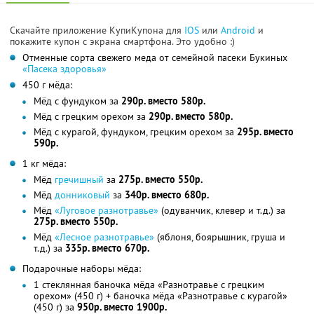
Скачайте приложение КупиКупона для
IOS
или
Android
и
покажите купон с экрана смартфона. Это удобно :)
Отменные сорта свежего меда от семейной пасеки Букиных
«Пасека здоровья»
450 г мёда:
Мёд с фундуком за
290р. вместо 580р.
Мёд с грецким орехом за
290р. вместо 580р.
Мёд с курагой, фундуком, грецким орехом за
295р. вместо
590р.
1 кг мёда:
Мёд
гречишный
за
275р. вместо 550р.
Мёд
донниковый
за
340р. вместо 680р.
Мёд
«Луговое разнотравье»
(одуванчик, клевер и т.д.) за
275р. вместо 550р.
Мёд
«Лесное разнотравье»
(яблоня, боярышник, груша и
т.д.) за
335р. вместо 670р.
Подарочные наборы мёда:
1 стеклянная баночка мёда «Разнотравье с грецким
орехом» (450 г) + баночка мёда «Разнотравье с курагой»
(450 г) за
950р. вместо 1900р.