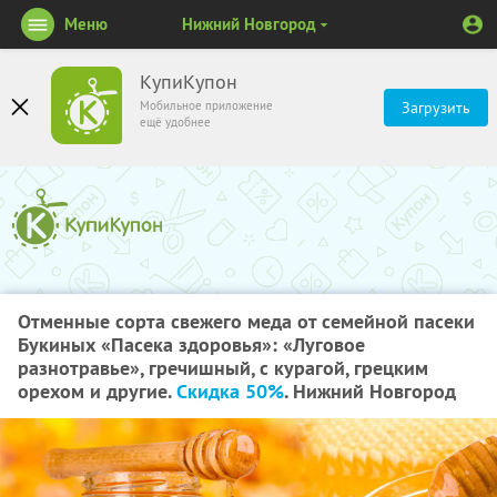
Меню
Нижний Новгород
КупиКупон
Мобильное приложение
Загрузить
ещё удобнее
Отменные сорта свежего меда от семейной пасеки
Букиных «Пасека здоровья»: «Луговое
разнотравье», гречишный, с курагой, грецким
орехом и другие.
Скидка 50%
. Нижний Новгород