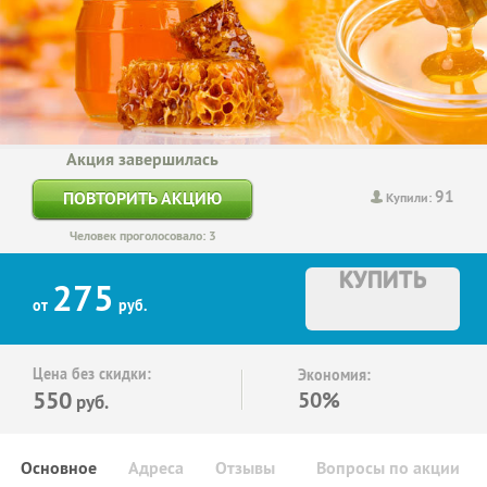
Акция завершилась
91
ПОВТОРИТЬ АКЦИЮ
Купили:
Человек проголосовало: 3
КУПИТЬ
275
от
руб.
Цена без скидки:
Экономия:
550
50%
руб.
Основное
Адреса
Отзывы
Вопросы по акции