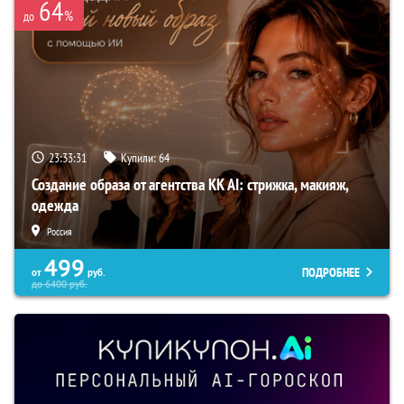
64
%
до
23:33:30
Купили:
64
Создание образа от агентства KK AI: стрижка, макияж,
одежда
Россия
499
ПОДРОБНЕЕ
от
руб.
до
6400
руб.