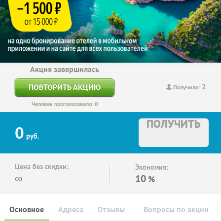
Акция завершилась
2
ПОВТОРИТЬ АКЦИЮ
Получили:
Человек проголосовало: 0
ПОЛУЧИТЬ
0
руб.
Цена без скидки:
Экономия:
∞
10
%
Основное
Адреса
Отзывы
Вопросы по акции