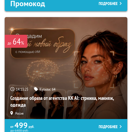
Промокод
ПОДРОБНЕЕ
64
%
до
14:13:24
Купили:
64
Создание образа от агентства KK AI: стрижка, макияж,
одежда
Россия
499
ПОДРОБНЕЕ
от
руб.
до
6400
руб.