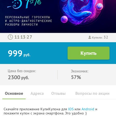
32
:
:
Купили:
999
руб.
Цена без скидки:
Экономия:
2300
57%
руб.
Основное
Адреса
Отзывы
Вопросы по акции
Скачайте приложение КупиКупона для
IOS
или
Android
и
покажите купон с экрана смартфона. Это удобно :)