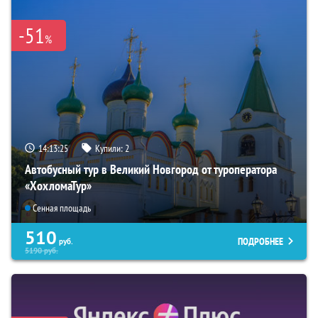
-51
%
14:13:24
Купили:
2
Автобусный тур в Великий Новгород от туроператора
«ХохломаТур»
Сенная площадь
510
ПОДРОБНЕЕ
руб.
5190
руб.