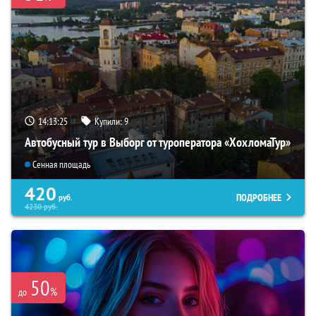
14:13:24
Купили:
9
Автобусный тур в Выборг от туроператора «ХохломаТур»
Сенная площадь
420
ПОДРОБНЕЕ
руб.
4230
руб.
50
%
до