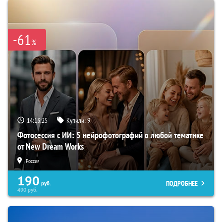
-61
%
14:13:24
Купили:
9
Фотосессия с ИИ: 5 нейрофотографий в любой тематике
от New Dream Works
Россия
190
ПОДРОБНЕЕ
руб.
490
руб.