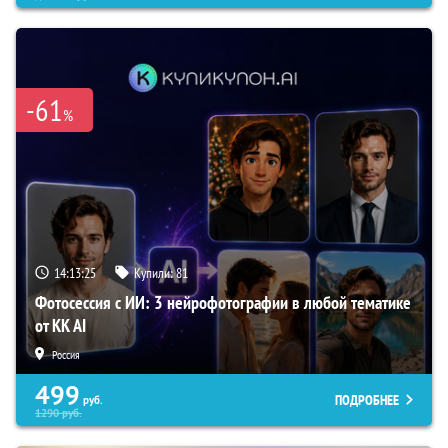
-61
%
14:13:24
Купили:
81
Фотосессия с ИИ: 3 нейрофотографии в любой тематике
от KK AI
Россия
499
ПОДРОБНЕЕ
руб.
1290
руб.