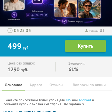
81
:
:
Купили:
499
руб.
Цена без скидки:
Экономия:
1290
61%
руб.
Основное
Адреса
Отзывы
Вопросы по акции
Скачайте приложение КупиКупона для
IOS
или
Android
и
покажите купон с экрана смартфона. Это удобно :)