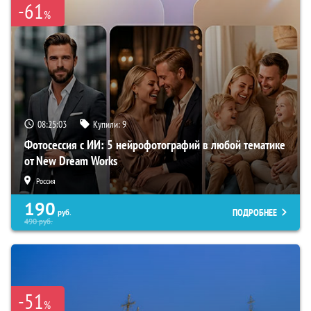
-61
%
08:25:02
Купили:
9
Фотосессия с ИИ: 5 нейрофотографий в любой тематике
от New Dream Works
Россия
190
ПОДРОБНЕЕ
руб.
490
руб.
-51
%