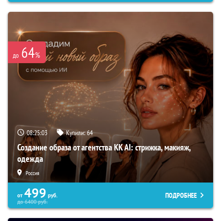
64
%
до
08:25:02
Купили:
64
Создание образа от агентства KK AI: стрижка, макияж,
одежда
Россия
499
ПОДРОБНЕЕ
от
руб.
до
6400
руб.