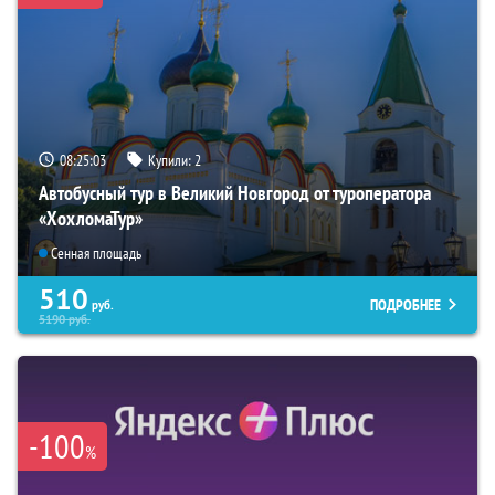
08:25:02
Купили:
2
Автобусный тур в Великий Новгород от туроператора
«ХохломаТур»
Сенная площадь
510
ПОДРОБНЕЕ
руб.
5190
руб.
-100
%