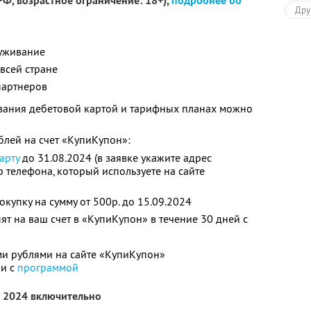
Ф, возрастное ограничение: 18+),
подробнее об
Дру
луживание
всей стране
партнеров
вания дебетовой картой и тарифных планах можно
блей на счет «КупиКупон»:
арту
до 31.08.2024 (в заявке укажите адрес
 телефона, который используете на сайте
окупку на сумму от 500р. до 15.09.2024
ят на ваш счет в «КупиКупон» в течение 30 дней с
и рублями на сайте «КупиКупон»
ии с
программой
а 2024 включительно