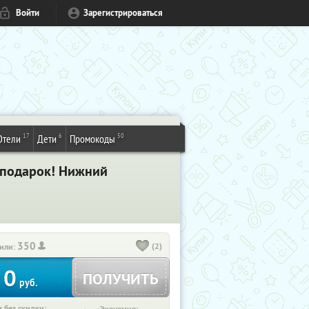
Войти
Зарегистрироваться
17
6
50
Отели
Дети
Промокоды
в подарок! Нижний
350
(2)
или:
0
ПОЛУЧИТЬ
руб.
 без скидки: