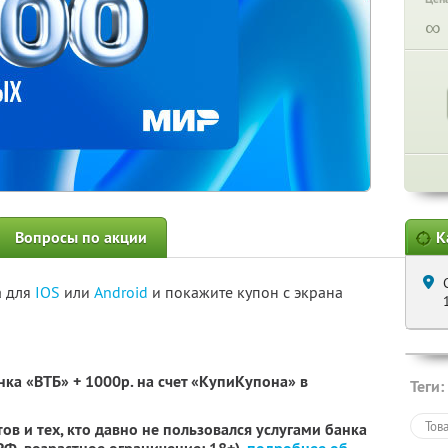
∞
Вопросы по акции
К
а для
IOS
или
Android
и покажите купон с экрана
нка «ВТБ» + 1000р. на счет «КупиКупона» в
Теги:
Тов
ов и тех, кто давно не пользовался услугами банка