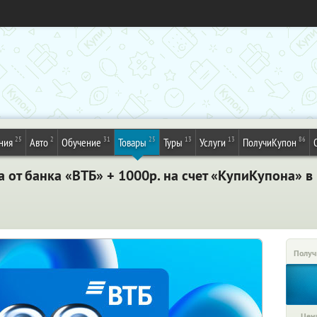
25
2
31
25
13
13
86
ния
Авто
Обучение
Товары
Туры
Услуги
ПолучиКупон
а от банка «ВТБ» + 1000р. на счет «КупиКупона» 
Получ
Цена