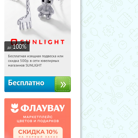
100
%
до
Бесплатная изящная подвеска или
07:48:56
Получили:
73
скидка 500р. в сети ювелирных
Россия
магазинов SUNLIGHT
Бесплатно