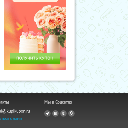
такты
Мы в Соцсетях
si@kupikupon.ru
аться с нами