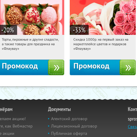
-20
%
-33
%
Торты, пирожные и другие сладости,
Скидка 1000р. на первый заказ на
07:48:56
Получили:
6
07:48:56
Получили:
18
а также товары для праздника на
маркетплейсе цветов и подарков
Россия
Россия
«Флаувау»
«Флаувау»
Промокод
Промокод
тнёрам
Документы
Кон
елаем акцию!
Агентский договор
spro
е, как Вебмастер
Лицензионный договор
Связ
е акции
Публичная оферта