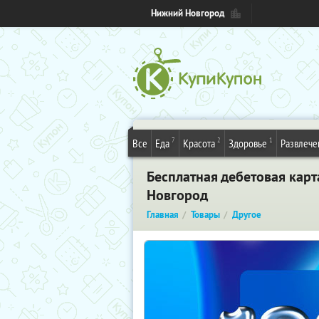
Нижний Новгород
7
2
1
Все
Еда
Красота
Здоровье
Развлече
Бесплатная дебетовая карт
Новгород
Главная
Товары
Другое