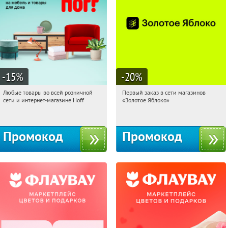
-15
%
-20
%
Любые товары во всей розничной
Первый заказ в сети магазинов
07:48:56
Получили:
83
07:48:56
Получи первым!
сети и интернет-магазине Hoff
«Золотое Яблоко»
Москва, 1-й Волоколамский проезд,
Россия
10с1
Промокод
Промокод