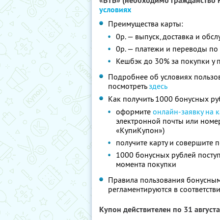
«ВТБ» (необходимо гражданство Р
условиях
Преимущества карты:
0р. — выпуск, доставка и обс
0р. — платежи и переводы по 
Кешбэк до 30% за покупки у 
Подробнее об условиях пользо
посмотреть
здесь
Как получить 1000 бонусных ру
оформите
онлайн-заявку на к
электронной почты или номер
«КупиКупон»)
получите карту и совершите п
1000 бонусных рублей поступ
момента покупки
Правила пользования бонусным
регламентируются в соответств
Купон действителен по 31 август