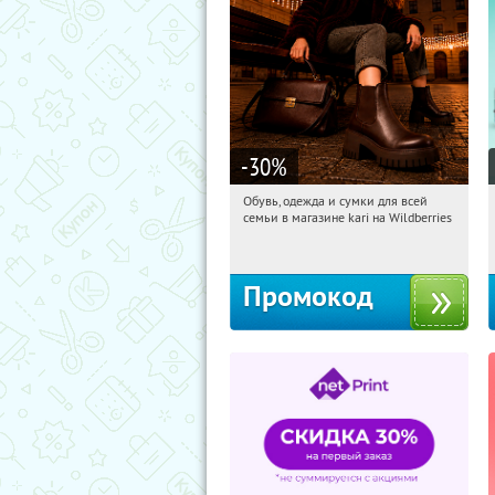
-30
%
Обувь, одежда и сумки для всей
07:48:56
Получили:
30
семьи в магазине kari на Wildberries
Россия
Промокод