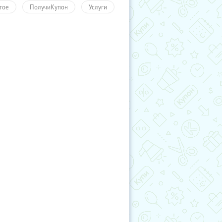
гое
ПолучиКупон
Услуги