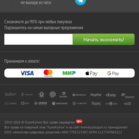
не выходя из чата:
Сэкономьте до 90% при любых покупках
Подпишитесь на самые выгодные предложения
Принимаем к оплате:
2010-2026 © КупиКупон. Все права защищены.
Все права на товарный знак "КупиКупон" и на сайт www.kupikupon.ru принадлежат
OOO «Агентство цифровых решений» ИНН 7705523387, ОГРН 1127747063212