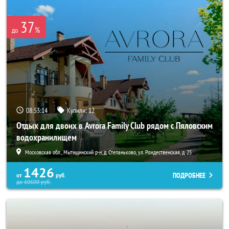
37
%
до
08:53:13
Купили:
12
Отдых для двоих в Avrora Family Club рядом с Пяловским
водохранилищем
Московская обл., Мытищинский р-н, д. Степаньково, ул. Рождественская, д. 25
1426
ПОДРОБНЕЕ
от
руб.
до
60600
руб.