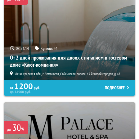
08:53:13
Купили:
34
От 2 дней проживания для двоих с питанием в гостевом
доме «Кают-компания»
Ленинградская обл., г. Ломоносов, Сойкинская дорога, 15-й жилой городок, д. 43
1200
ПОДРОБНЕЕ
от
руб.
до
14900
руб.
30
%
до