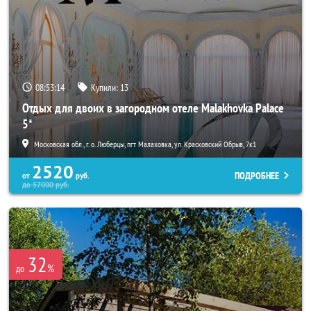
08:53:13
Купили:
13
Отдых для двоих в загородном отеле Malakhovka Palace
5*
Московская обл., г. о. Люберцы, пгт Малаховка, ул. Красковский Обрыв, 7к1
2520
ПОДРОБНЕЕ
от
руб.
до
57000
руб.
32
%
до