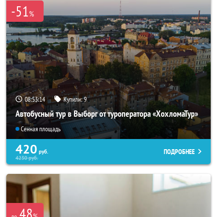
-51
%
08:53:13
Купили:
9
Автобусный тур в Выборг от туроператора «ХохломаТур»
Сенная площадь
420
ПОДРОБНЕЕ
руб.
4230
руб.
48
%
до