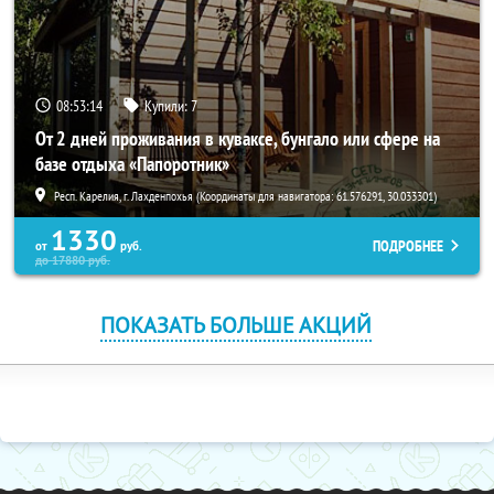
08:53:13
Купили:
7
От 2 дней проживания в куваксе, бунгало или сфере на
базе отдыха «Папоротник»
Респ. Карелия, г. Лахденпохья (Координаты для навигатора: 61.576291, 30.033301)
1330
ПОДРОБНЕЕ
от
руб.
до
17880
руб.
ПОКАЗАТЬ БОЛЬШЕ АКЦИЙ