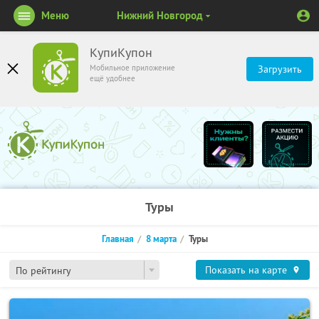
Меню
Нижний Новгород
КупиКупон
Мобильное приложение
Загрузить
ещё удобнее
Туры
Главная
8 марта
Туры
Показать на карте
По рейтингу