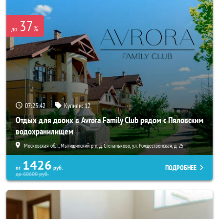
37
%
до
07:23:42
Купили:
12
Отдых для двоих в Avrora Family Club рядом с Пяловским
водохранилищем
Московская обл., Мытищинский р-н, д. Степаньково, ул. Рождественская, д. 25
1426
ПОДРОБНЕЕ
от
руб.
до
60600
руб.