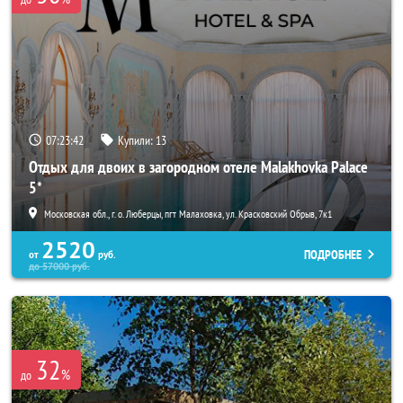
07:23:42
Купили:
13
Отдых для двоих в загородном отеле Malakhovka Palace
5*
Московская обл., г. о. Люберцы, пгт Малаховка, ул. Красковский Обрыв, 7к1
2520
ПОДРОБНЕЕ
от
руб.
до
57000
руб.
32
%
до