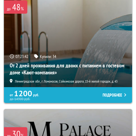
48
%
до
07:23:42
Купили:
34
От 2 дней проживания для двоих с питанием в гостевом
доме «Кают-компания»
Ленинградская обл., г. Ломоносов, Сойкинская дорога, 15-й жилой городок, д. 43
1200
ПОДРОБНЕЕ
от
руб.
до
14900
руб.
30
%
до