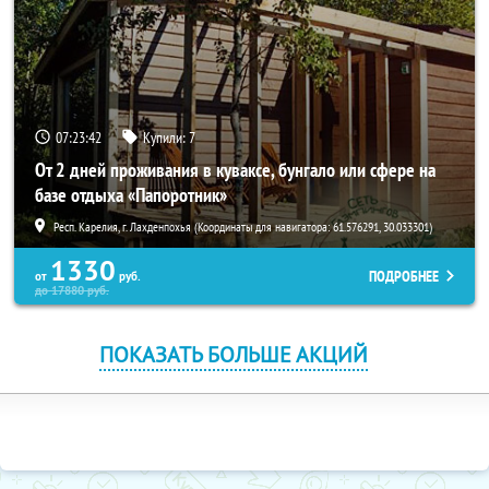
07:23:42
Купили:
7
От 2 дней проживания в куваксе, бунгало или сфере на
базе отдыха «Папоротник»
Респ. Карелия, г. Лахденпохья (Координаты для навигатора: 61.576291, 30.033301)
1330
ПОДРОБНЕЕ
от
руб.
до
17880
руб.
ПОКАЗАТЬ БОЛЬШЕ АКЦИЙ