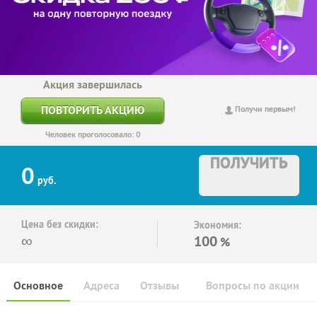
Акция завершилась
ПОВТОРИТЬ АКЦИЮ
Получи первым!
Человек проголосовало: 0
ПОЛУЧИТЬ
0
руб.
Цена без скидки:
Экономия:
∞
100
%
Основное
Адреса
Отзывы
Вопросы по акции